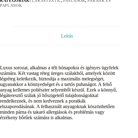
KATEGÓRIÁK:
LAKÁSTEXTIL
,
PAPLANOK
,
PÁRNÁK ÉS
PAPLANOK
Leírás
Luxus sorozat, alkalmas a téli hónapokra és igényes ügyfelek
számára. Két vastag réteg üreges szálakból, amelyek között
légréteg keletkezik, biztosítja a maximális melegséget,
ugyanakkor a könnyedséget és a tartós puhaságot. A felső
anyag kellemes poliészter selyemből készül. Ezek a könnyű,
légáteresztő szálak jó hőszigetelő tulajdonságokkal
rendelkeznek, és nem kedveznek a poratkák
elszaporodásának. A felhasznált anyagoknak köszönhetően
minden párna és takaró allergiások és problémás vagy
érzékeny bőrűek számára is alkalmas.