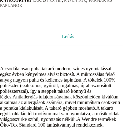
KATEGÓRIÁK:
LAKÁSTEXTIL
,
PAPLANOK
,
PÁRNÁK ÉS
PAPLANOK
Leírás
A csodálatosan puha takaró modern, színes nyomtatással
egész évben kényelmes alvást biztosít. A mikroszálas felső
anyag nagyon puha és kellemes tapintású. A töltelék 100%
poliészter (szilikonos, gyűrött, rugalmas, újrahasznosított
poliészterszál), így a steppelt takaró könnyű és
légies.Antiallergiás tulajdonságainak köszönhetően kiválóan
alkalmas az allergiások számára, mivel minimálisra csökkenti
a poratka kialakulását. A takaró gépben mosható.A takaró
egyik oldalán téli motívummal van nyomtatva, a másik oldala
világosszürke színű, nyomtatás nélküli.A Wendre termékek
Öko-Tex Standard 100 tanúsítvánnyal rendelkeznek.