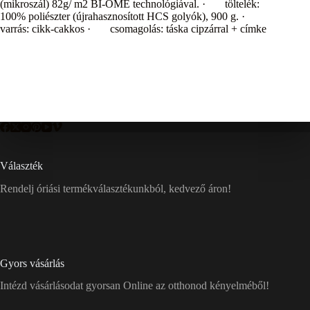
(mikroszál) 82g/ m2 BI-OME technológiával. · töltelék:
100% poliészter (újrahasznosított HCS golyók), 900 g. ·
varrás: cikk-cakkos · csomagolás: táska cipzárral + címke
Választék
Rendelj óriási termékválasztékunkból, kedvező áron!
Gyors vásárlás
Intézd vásárlásodat gyorsan Online az otthonod kényelméből!