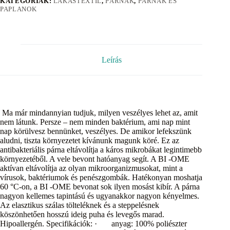
KATEGÓRIÁK:
LAKÁSTEXTIL
,
PÁRNÁK
,
PÁRNÁK ÉS
PAPLANOK
Leírás
Ma már mindannyian tudjuk, milyen veszélyes lehet az, amit
nem látunk. Persze – nem minden baktérium, ami nap mint
nap körülvesz bennünket, veszélyes. De amikor lefekszünk
aludni, tiszta környezetet kívánunk magunk köré. Ez az
antibakteriális párna eltávolítja a káros mikrobákat legintimebb
környezetéből. A vele bevont hatóanyag segít. A BI -OME
aktívan eltávolítja az olyan mikroorganizmusokat, mint a
vírusok, baktériumok és penészgombák. Hatékonyan moshatja
60 °C-on, a BI -OME bevonat sok ilyen mosást kibír. A párna
nagyon kellemes tapintású és ugyanakkor nagyon kényelmes.
Az elasztikus szálas tölteléknek és a steppelésnek
köszönhetően hosszú ideig puha és levegős marad.
Hipoallergén. Specifikációk: · anyag: 100% poliészter