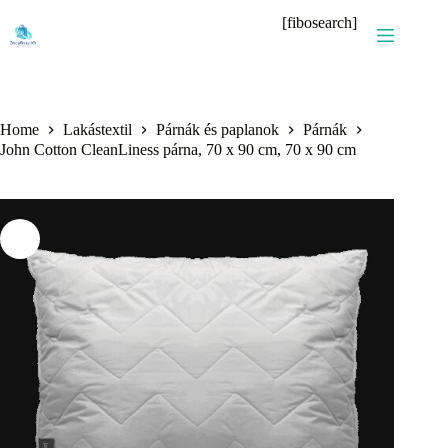
Skip
[fibosearch]
to
content
Home
Lakástextil
Párnák és paplanok
Párnák
John Cotton CleanLiness párna, 70 x 90 cm, 70 x 90 cm