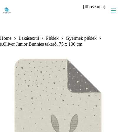
Skip
[fibosearch]
to
content
Home
Lakástextil
Plédek
Gyermek plédek
s.Oliver Junior Bunnies takaró, 75 x 100 cm