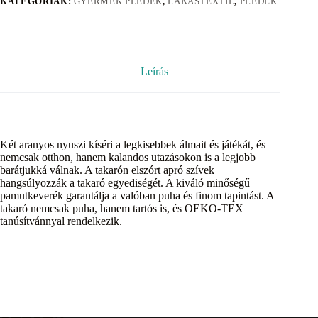
KATEGÓRIÁK:
GYERMEK PLÉDEK
,
LAKÁSTEXTIL
,
PLÉDEK
Leírás
Két aranyos nyuszi kíséri a legkisebbek álmait és játékát, és
nemcsak otthon, hanem kalandos utazásokon is a legjobb
barátjukká válnak. A takarón elszórt apró szívek
hangsúlyozzák a takaró egyediségét. A kiváló minőségű
pamutkeverék garantálja a valóban puha és finom tapintást. A
takaró nemcsak puha, hanem tartós is, és OEKO-TEX
tanúsítvánnyal rendelkezik.