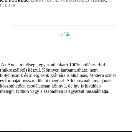
KATEGÓRIÁK:
LAKÁSTEXTIL
,
MIKROSZÁLAS PLÉDEK
,
PLÉDEK
Leírás
Az Aneta minőségi, egyszínű takaró 100% poliészterből
(mikroszálból) készül. Könnyen karbantartható, nem
bolyhosodik és allergiások számára is alkalmas. Modern színét
és formáját hosszú időn át megőrzi. A felhasznált anyagának
köszönhetően csodálatosan könnyű, de így is kiválóan
melegít. Otthon vagy a szabadban is egyaránt használhatja.