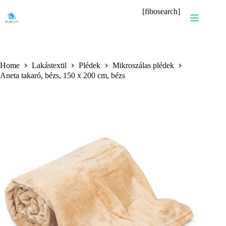
Skip
[fibosearch]
to
content
Home
Lakástextil
Plédek
Mikroszálas plédek
Aneta takaró, bézs, 150 x 200 cm, bézs