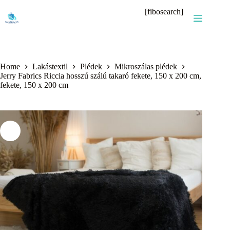
Skip
[fibosearch]
to
content
Home
Lakástextil
Plédek
Mikroszálas plédek
Jerry Fabrics Riccia hosszú szálú takaró fekete, 150 x 200 cm,
fekete, 150 x 200 cm