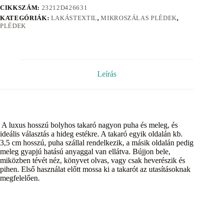
CIKKSZÁM:
23212D426631
KATEGÓRIÁK:
LAKÁSTEXTIL
,
MIKROSZÁLAS PLÉDEK
,
PLÉDEK
Leírás
A luxus hosszú bolyhos takaró nagyon puha és meleg, és
ideális választás a hideg estékre. A takaró egyik oldalán kb.
3,5 cm hosszú, puha szállal rendelkezik, a másik oldalán pedig
meleg gyapjú hatású anyaggal van ellátva. Bújjon bele,
miközben tévét néz, könyvet olvas, vagy csak heverészik és
pihen. Első használat előtt mossa ki a takarót az utasításoknak
megfelelően.