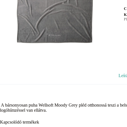
C
K
P
Leír
A bársonyosan puha Wellsoft Moody Grey pléd otthonossá teszi a belső
logóhímzéssel van ellátva.
Kapcsolódó termékek