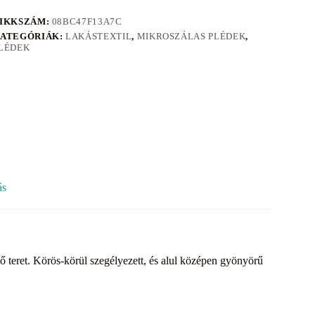
IKKSZÁM:
08BC47F13A7C
ATEGÓRIÁK:
LAKÁSTEXTIL
,
MIKROSZÁLAS PLÉDEK
,
LÉDEK
ás
 teret. Körös-körül szegélyezett, és alul középen gyönyörű