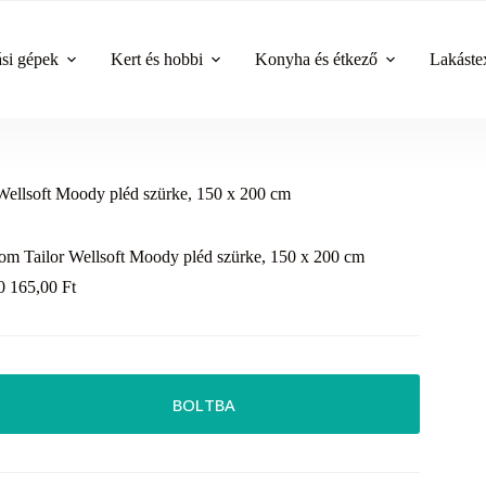
ási gépek
Kert és hobbi
Konyha és étkező
Lakástex
Wellsoft Moody pléd szürke, 150 x 200 cm
om Tailor Wellsoft Moody pléd szürke, 150 x 200 cm
0 165,00
Ft
BOLTBA