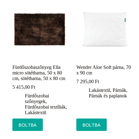
Fürdőszobaszőnyeg Ella
Wendre Aloe Soft párna, 70
micro sötétbarna, 50 x 80
x 90 cm
cm, sötétbarna, 50 x 80 cm
7 295,00
Ft
5 415,00
Ft
Lakástextil
,
Párnák
,
Fürdőszobai
Párnák és paplanok
szőnyegek
,
Fürdőszobai textíliák
,
Lakástextil
BOLTBA
BOLTBA