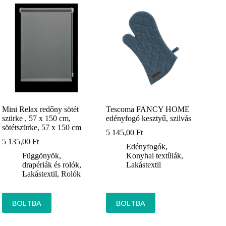
Mini Relax redőny sötét
Tescoma FANCY HOME
szürke , 57 x 150 cm,
edényfogó kesztyű, szilvás
sötétszürke, 57 x 150 cm
5 145,00
Ft
5 135,00
Ft
Edényfogók
,
Függönyök,
Konyhai textíliák
,
drapériák és rolók
,
Lakástextil
Lakástextil
,
Rolók
BOLTBA
BOLTBA