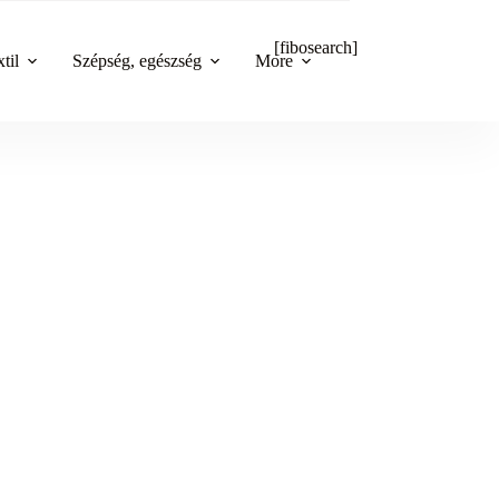
[fibosearch]
til
Szépség, egészség
More