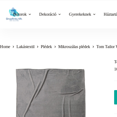
Skip
to
content
Bútorok
Dekoráció
Gyerekeknek
Háztart
Home
Lakástextil
Plédek
Mikroszálas plédek
Tom Tailor 
T
1