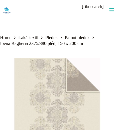
Skip
[fibosearch]
to
content
Home
Lakástextil
Plédek
Pamut plédek
Ibena Bagheria 2375/380 pléd, 150 x 200 cm