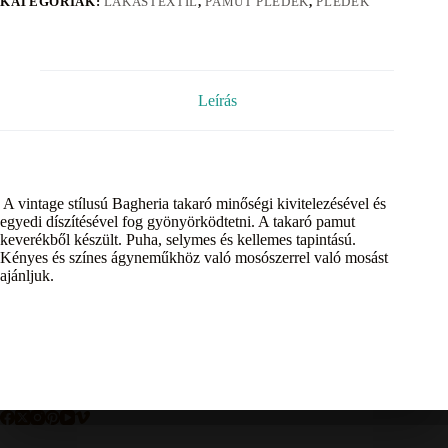
KATEGÓRIÁK:
LAKÁSTEXTIL
,
PAMUT PLÉDEK
,
PLÉDEK
Leírás
A vintage stílusú Bagheria takaró minőségi kivitelezésével és
egyedi díszítésével fog gyönyörködtetni. A takaró pamut
keverékből készült. Puha, selymes és kellemes tapintású.
Kényes és színes ágyneműkhöz való mosószerrel való mosást
ajánljuk.