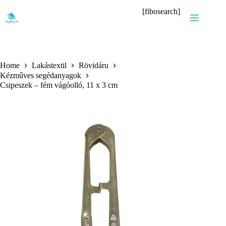
Skip
[fibosearch]
to
content
Home
Lakástextil
Rövidáru
Kézműves segédanyagok
Csipeszek – fém vágóolló, 11 x 3 cm