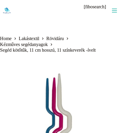
Skip
[fibosearch]
to
content
Home
Lakástextil
Rövidáru
Kézműves segédanyagok
Segéd kötőtűk, 11 cm hosszú, 11 színkeverék -ívelt