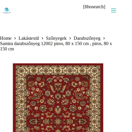
Skip
[fibosearch]
to
content
Home
Lakástextil
Szőnyegek
Darabszőnyeg
Samira darabszőnyeg 12002 piros, 80 x 150 cm , piros, 80 x
150 cm