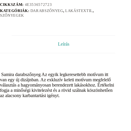
CIKKSZÁM:
4E3536572723
KATEGÓRIÁK:
DARABSZŐNYEG
,
LAKÁSTEXTIL
,
SZŐNYEGEK
Leírás
Samira darabszőnyeg Az egyik legkeresettebb motívum itt
van egy új dizájnban. Az exkluzív keleti motívum megfelelő
választás a hagyományosan berendezett lakásokhoz. Értékelni
fogja a minőségi kivitelezést és a rövid szálnak köszönhetően
az alacsony karbantartási igényt.