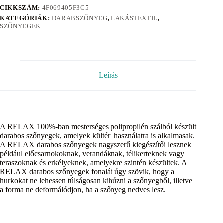
CIKKSZÁM:
4F069405F3C5
KATEGÓRIÁK:
DARABSZŐNYEG
,
LAKÁSTEXTIL
,
SZŐNYEGEK
Leírás
A RELAX 100%-ban mesterséges polipropilén szálból készült
darabos szőnyegek, amelyek kültéri használatra is alkalmasak.
A RELAX darabos szőnyegek nagyszerű kiegészítői lesznek
például előcsarnokoknak, verandáknak, télikerteknek vagy
teraszoknak és erkélyeknek, amelyekre szintén készültek. A
RELAX darabos szőnyegek fonalát úgy szövik, hogy a
hurkokat ne lehessen túlságosan kihúzni a szőnyegből, illetve
a forma ne deformálódjon, ha a szőnyeg nedves lesz.