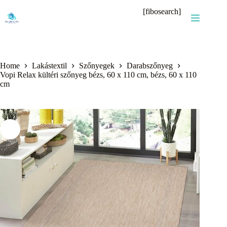
Skip
[fibosearch]
to
content
Home
Lakástextil
Szőnyegek
Darabszőnyeg
Vopi Relax kültéri szőnyeg bézs, 60 x 110 cm, bézs, 60 x 110
cm