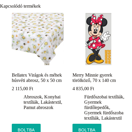
Kapcsolódó termékek
Bellatex Virágok és méhek
Merry Minnie gyerek
húsvéti abrosz, 50 x 50 cm
törölköző, 70 x 140 cm
2 115,00
Ft
4 835,00
Ft
Abroszok
,
Konyhai
Fürdőszobai textíliák
,
textíliák
,
Lakástextil
,
Gyermek
Pamut abroszok
fürdőlepedők
,
Gyermek fürdőszoba
textíliák
,
Lakástextil
BOLTBA
BOLTBA