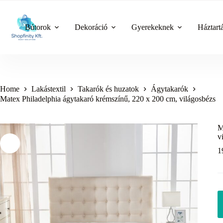
Skip
to
content
Bútorok
Dekoráció
Gyerekeknek
Háztart
Home
Lakástextil
Takarók és huzatok
Ágytakarók
Matex Philadelphia ágytakaró krémszínű, 220 x 200 cm, világosbézs
M
v
1