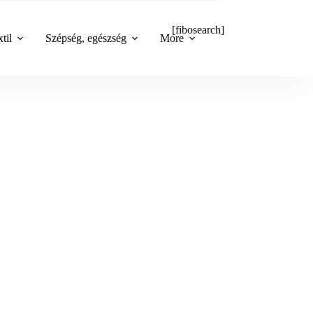
[fibosearch]
til
Szépség, egészség
More