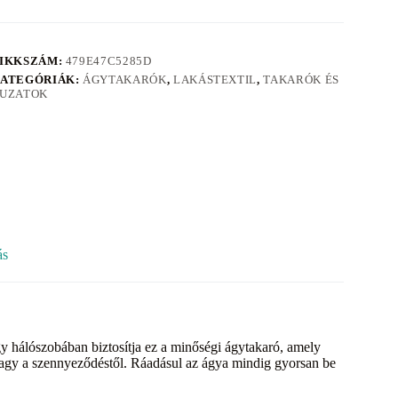
IKKSZÁM:
479E47C5285D
ATEGÓRIÁK:
ÁGYTAKARÓK
,
LAKÁSTEXTIL
,
TAKARÓK ÉS
UZATOK
ás
y hálószobában biztosítja ez a minőségi ágytakaró, amely
vagy a szennyeződéstől. Ráadásul az ágya mindig gyorsan be