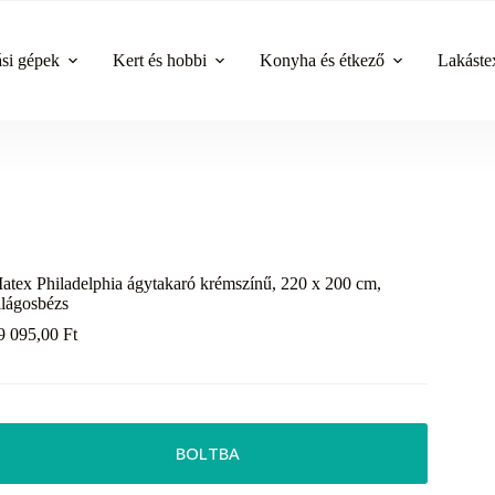
ási gépek
Kert és hobbi
Konyha és étkező
Lakástex
atex Philadelphia ágytakaró krémszínű, 220 x 200 cm,
ilágosbézs
9 095,00
Ft
BOLTBA