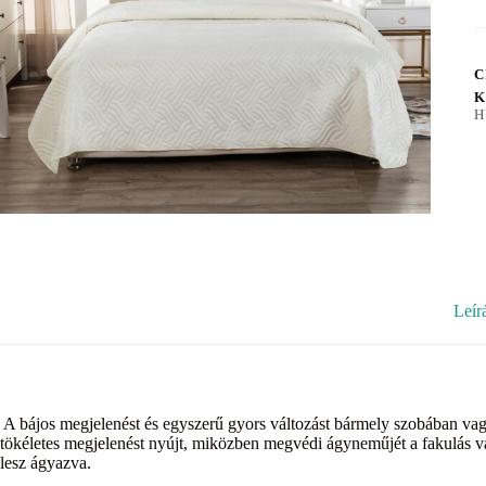
C
K
H
Leír
A bájos megjelenést és egyszerű gyors változást bármely szobában vag
tökéletes megjelenést nyújt, miközben megvédi ágyneműjét a fakulás 
lesz ágyazva.