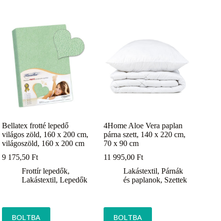
Bellatex frotté lepedő
4Home Aloe Vera paplan
világos zöld, 160 x 200 cm,
párna szett, 140 x 220 cm,
világoszöld, 160 x 200 cm
70 x 90 cm
9 175,50
Ft
11 995,00
Ft
Frottír lepedők
,
Lakástextil
,
Párnák
Lakástextil
,
Lepedők
és paplanok
,
Szettek
BOLTBA
BOLTBA