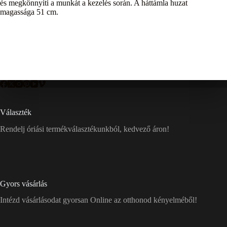
és megkönnyíti a munkát a kezelés során. A háttámla huzat
magassága 51 cm.
Választék
Rendelj óriási termékválasztékunkból, kedvező áron!
Gyors vásárlás
Intézd vásárlásodat gyorsan Online az otthonod kényelméből!