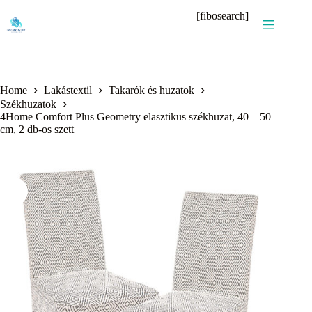
Skip
[fibosearch]
to
content
Home
Lakástextil
Takarók és huzatok
Székhuzatok
4Home Comfort Plus Geometry elasztikus székhuzat, 40 – 50
cm, 2 db-os szett