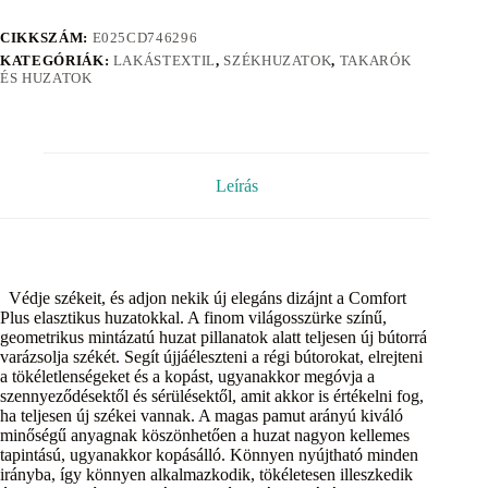
CIKKSZÁM:
E025CD746296
KATEGÓRIÁK:
LAKÁSTEXTIL
,
SZÉKHUZATOK
,
TAKARÓK
ÉS HUZATOK
Leírás
Védje székeit, és adjon nekik új elegáns dizájnt a Comfort
Plus elasztikus huzatokkal. A finom világosszürke színű,
geometrikus mintázatú huzat pillanatok alatt teljesen új bútorrá
varázsolja székét. Segít újjáéleszteni a régi bútorokat, elrejteni
a tökéletlenségeket és a kopást, ugyanakkor megóvja a
szennyeződésektől és sérülésektől, amit akkor is értékelni fog,
ha teljesen új székei vannak. A magas pamut arányú kiváló
minőségű anyagnak köszönhetően a huzat nagyon kellemes
tapintású, ugyanakkor kopásálló. Könnyen nyújtható minden
irányba, így könnyen alkalmazkodik, tökéletesen illeszkedik