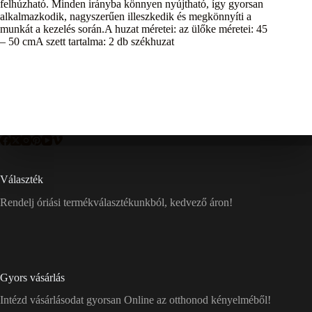
felhúzható. Minden irányba könnyen nyújtható, így gyorsan
alkalmazkodik, nagyszerűen illeszkedik és megkönnyíti a
munkát a kezelés során.A huzat méretei: az ülőke méretei: 45
– 50 cmA szett tartalma: 2 db székhuzat
Választék
Rendelj óriási termékválasztékunkból, kedvező áron!
Gyors vásárlás
Intézd vásárlásodat gyorsan Online az otthonod kényelméből!