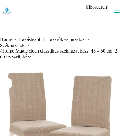
Skip
[fibosearch]
to
content
Home
Lakástextil
Takarók és huzatok
Székhuzatok
4Home Magic clean elasztikus székhuzat bézs, 45 – 50 cm, 2
db-os szett, bézs