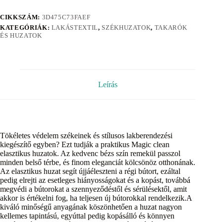
CIKKSZÁM:
3D475C73FAEF
KATEGÓRIÁK:
LAKÁSTEXTIL
,
SZÉKHUZATOK
,
TAKARÓK
ÉS HUZATOK
Leírás
Tökéletes védelem székeinek és stílusos lakberendezési
kiegészítő egyben? Ezt tudják a praktikus Magic clean
elasztikus huzatok. Az kedvenc bézs szín remekül passzol
minden belső térbe, és finom eleganciát kölcsönöz otthonának.
Az elasztikus huzat segít újjáéleszteni a régi bútort, ezáltal
pedig elrejti az esetleges hiányosságokat és a kopást, továbbá
megvédi a bútorokat a szennyeződéstől és sérülésektől, amit
akkor is értékelni fog, ha teljesen új bútorokkal rendelkezik.A
kiváló minőségű anyagának köszönhetően a huzat nagyon
kellemes tapintású, egyúttal pedig kopásálló és könnyen