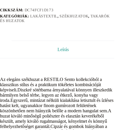
CIKKSZÁM:
DC74FCF1D173
KATEGÓRIÁK:
LAKÁSTEXTIL
,
SZÉKHUZATOK
,
TAKARÓK
ÉS HUZATOK
Leírás
Az elegáns székhuzat a RESTILO Sento kollekcióból a
klasszikus stílus és a praktikum tökéletes kombinációját
képviseli.Diszkré sötétbarna árnyalatával könnyen illeszkedik
bármilyen belső térbe, legyen az étkező, konyha vagy
iroda.Egyszerű, mintázat nélküli kialakítása letisztult és ízléses
hatást kelt, ugyanakkor finom gumírozott felületének
köszönhetően nem hiányzik belőle a modern hangulat sem.A
huzat kiváló minőségű poliészter és elasztán keverékéből
készült, amely kiváló rugalmasságot, kényelmet és könnyű
felhelyezhetőséget garantál.Cipzár és gombok hiányában a