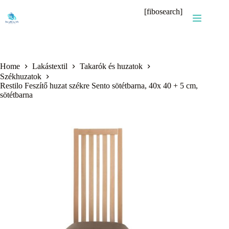
Skip
[fibosearch]
to
content
Home
Lakástextil
Takarók és huzatok
Székhuzatok
Restilo Feszítő huzat székre Sento sötétbarna, 40x 40 + 5 cm,
sötétbarna