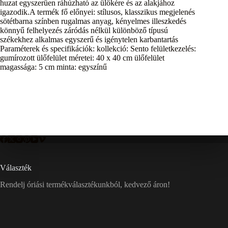
huzat egyszerűen ráhúzható az ülőkére és az alakjához
igazodik.A termék fő előnyei: stílusos, klasszikus megjelenés
sötétbarna színben rugalmas anyag, kényelmes illeszkedés
könnyű felhelyezés záródás nélkül különböző típusú
székekhez alkalmas egyszerű és igénytelen karbantartás
Paraméterek és specifikációk: kollekció: Sento felületkezelés:
gumírozott ülőfelület méretei: 40 x 40 cm ülőfelület
magassága: 5 cm minta: egyszínű
Választék
Rendelj óriási termékválasztékunkból, kedvező áron!