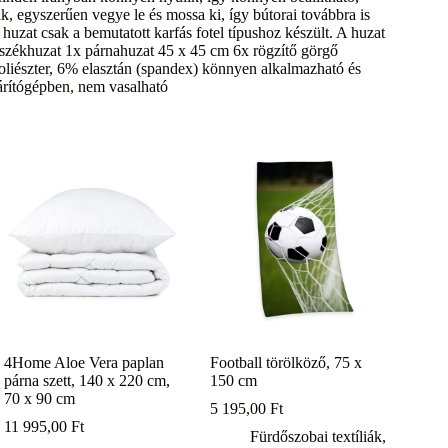
k, egyszerűen vegye le és mossa ki, így bútorai továbbra is
uzat csak a bemutatott karfás fotel típushoz készült. A huzat
 székhuzat 1x párnahuzat 45 x 45 cm 6x rögzítő görgő
oliészter, 6% elasztán (spandex) könnyen alkalmazható és
árítógépben, nem vasalható
4Home Aloe Vera paplan
Football törölköző, 75 x
párna szett, 140 x 220 cm,
150 cm
70 x 90 cm
5 195,00
Ft
11 995,00
Ft
Fürdőszobai textíliák
,