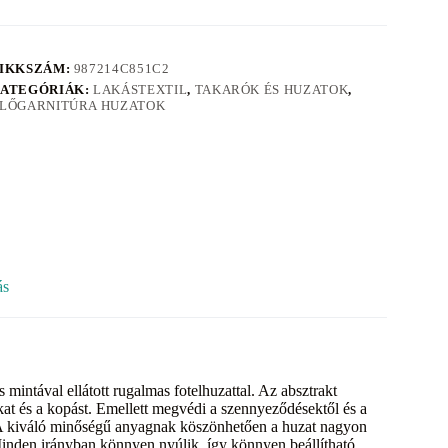
IKKSZÁM:
987214C851C2
ATEGÓRIÁK:
LAKÁSTEXTIL
,
TAKARÓK ÉS HUZATOK
,
LŐGARNITÚRA HUZATOK
ás
 mintával ellátott rugalmas fotelhuzattal. Az absztrakt
bákat és a kopást. Emellett megvédi a szennyeződésektől és a
k. A kiváló minőségű anyagnak köszönhetően a huzat nagyon
Minden irányban könnyen nyúlik, így könnyen beállítható,