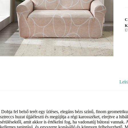
C
K
Ü
Leír
Dobja fel belső terét egy ízléses, elegáns bézs színű, finom geometrikus
sztreccs huzat újjáéleszti és megújítja a régi karosszéket, elrejtve a hi
sérülésektől, amit akkor is értékelni fog, ha vadonatúj bútorai vanna
kellemes tapintású, és egyszerre kopásálló és könnyen felhelyezhető. 