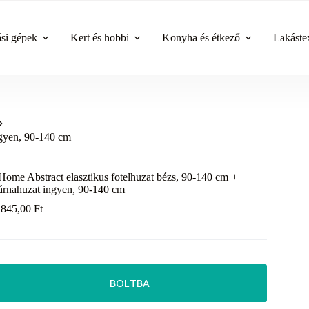
ási gépek
Kert és hobbi
Konyha és étkező
Lakástex
ngyen, 90-140 cm
Home Abstract elasztikus fotelhuzat bézs, 90-140 cm +
árnahuzat ingyen, 90-140 cm
 845,00
Ft
BOLTBA