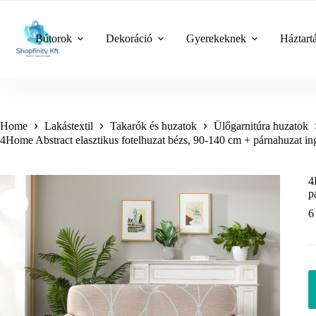
Skip
to
content
Bútorok
Dekoráció
Gyerekeknek
Háztart
Home
Lakástextil
Takarók és huzatok
Ülőgarnitúra huzatok
4Home Abstract elasztikus fotelhuzat bézs, 90-140 cm + párnahuzat i
4
p
6