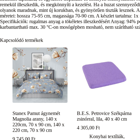
remekül illeszkedik, és megkönnyíti a kezelést. Ha a huzat szennyeződi
olyanok maradnak, mint új korukban, és gyönyörűen tiszták lesznek. A h
méretei: hossza 75-95 cm, magassága 70-90 cm. A készlet tartalma: 1x
Specifikációk: rugalmas anyag a tökéletes illeszkedésért Anyag: 94% p
karbantartható max. 30 °C-on mosógépben mosható, nem szárítható sz
Kapcsolódó termékek
Stanex Pamut ágynemét
B.E.S. Petrovice Székpárna
Magnolia arany, 140 x
zsinórral, lila, 40 x 40 cm
220cm, 70 x 90 cm, 140 x
4 305,00
Ft
220 cm, 70 x 90 cm
Konyhai textíliák
,
9 745,00
Ft