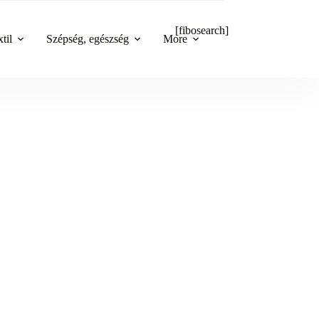
[fibosearch]
til
Szépség, egészség
More