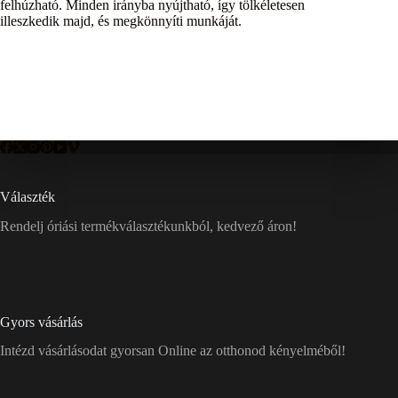
felhúzható. Minden irányba nyújtható, így tölkéletesen
illeszkedik majd, és megkönnyíti munkáját.
Választék
Rendelj óriási termékválasztékunkból, kedvező áron!
Gyors vásárlás
Intézd vásárlásodat gyorsan Online az otthonod kényelméből!