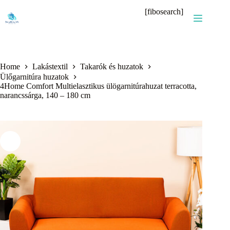
Skip
[fibosearch]
to
content
Home
Lakástextil
Takarók és huzatok
Ülőgarnitúra huzatok
4Home Comfort Multielasztikus ülögarnitúrahuzat terracotta,
narancssárga, 140 – 180 cm