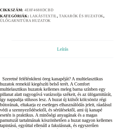
CIKKSZÁM:
4E8F4688DCBD
KATEGÓRIÁK:
LAKÁSTEXTIL
,
TAKARÓK ÉS HUZATOK
,
ÜLŐGARNITÚRA HUZATOK
Leírás
Szeretné felélénkíteni öreg kanapéját? A multielasztikus
huzatok remekül kiegészíti belső terét. A Comfort
multielasztikus huzatok kellemes meleg barna színben egy
pillanat alatt ragyogóvá varázsolja székeit, és az ülögarnitúrát,
így nappalija stílusos lesz. A huzat új külsőt kölcsönöz régi
bútorának, eltakarja ez esetleges elhasználódás jeleit, ráadásul
védi a szennyeződésektől, és sérülésektől, ami új kanapé
esetén is praktikus. A minőségi anyagának és a magas
pamutszál tartalmának köszönhetően a huzat nagyon kellemes
tapintású, egyúttal ellenáll a fakulásnak, és egyszerűen