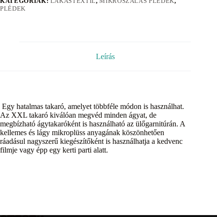
KATEGÓRIÁK:
LAKÁSTEXTIL
,
MIKROSZÁLAS PLÉDEK
,
PLÉDEK
Leírás
Egy hatalmas takaró, amelyet többféle módon is használhat.
Az XXL takaró kiválóan megvéd minden ágyat, de
megbízható ágytakaróként is használható az ülőgarnitúrán. A
kellemes és lágy mikroplüss anyagának köszönhetően
ráadásul nagyszerű kiegészítőként is használhatja a kedvenc
filmje vagy épp egy kerti parti alatt.