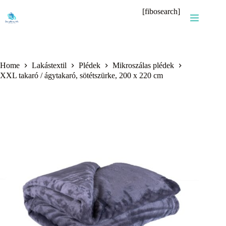
Skip
[fibosearch]
to
content
Home
Lakástextil
Plédek
Mikroszálas plédek
XXL takaró / ágytakaró, sötétszürke, 200 x 220 cm