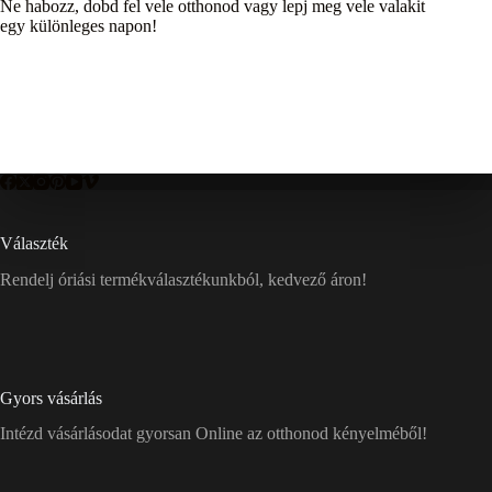
Ne habozz, dobd fel vele otthonod vagy lepj meg vele valakit
egy különleges napon!
Választék
Rendelj óriási termékválasztékunkból, kedvező áron!
Gyors vásárlás
Intézd vásárlásodat gyorsan Online az otthonod kényelméből!