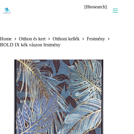
Skip
[fibosearch]
to
content
Home
Otthon és kert
Otthoni kellék
Festmény
BOLD IX kék vászon festmény