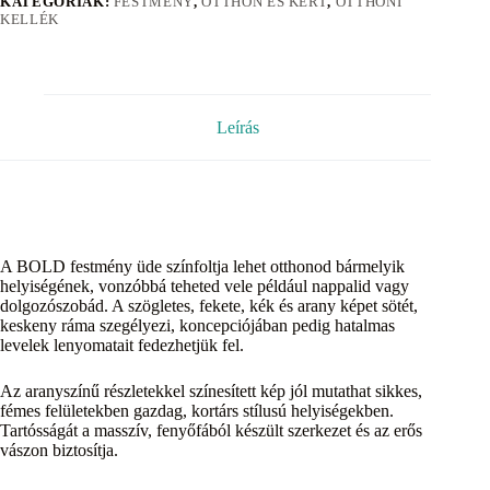
KATEGÓRIÁK:
FESTMÉNY
,
OTTHON ÉS KERT
,
OTTHONI
KELLÉK
Leírás
A BOLD festmény üde színfoltja lehet otthonod bármelyik
helyiségének, vonzóbbá teheted vele például nappalid vagy
dolgozószobád. A szögletes, fekete, kék és arany képet sötét,
keskeny ráma szegélyezi, koncepciójában pedig hatalmas
levelek lenyomatait fedezhetjük fel.
Az aranyszínű részletekkel színesített kép jól mutathat sikkes,
fémes felületekben gazdag, kortárs stílusú helyiségekben.
Tartósságát a masszív, fenyőfából készült szerkezet és az erős
vászon biztosítja.