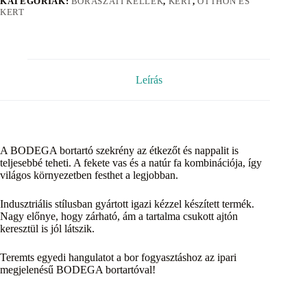
KATEGÓRIÁK:
BORÁSZATI KELLÉK
,
KERT
,
OTTHON ÉS
KERT
Leírás
A BODEGA bortartó szekrény az étkezőt és nappalit is
teljesebbé teheti. A fekete vas és a natúr fa kombinációja, így
világos környezetben festhet a legjobban.
Indusztriális stílusban gyártott igazi kézzel készített termék.
Nagy előnye, hogy zárható, ám a tartalma csukott ajtón
keresztül is jól látszik.
Teremts egyedi hangulatot a bor fogyasztáshoz az ipari
megjelenésű BODEGA bortartóval!