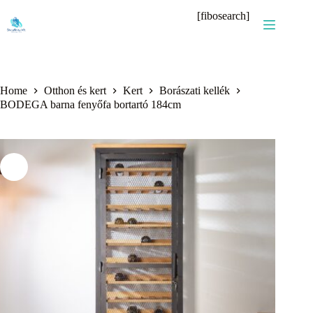
Skip
[fibosearch]
to
content
Home
Otthon és kert
Kert
Borászati kellék
BODEGA barna fenyőfa bortartó 184cm