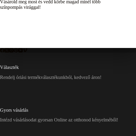
Vásárold meg most és vedd körbe magad minél több
színpompás virággal!
Választék
Rendelj óriási termékválasztékunkból, kedvező áron!
Gyors vásárlás
Intézd vásárlásodat gyorsan Online az otthonod kényelméből!