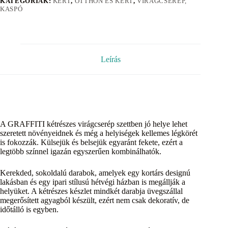
KATEGÓRIÁK:
KERT
,
OTTHON ÉS KERT
,
VIRÁGCSERÉP,
KASPÓ
Leírás
A GRAFFITI kétrészes virágcserép szettben jó helye lehet
szeretett növényeidnek és még a helyiségek kellemes légkörét
is fokozzák. Külsejük és belsejük egyaránt fekete, ezért a
legtöbb színnel igazán egyszerűen kombinálhatók.
Kerekded, sokoldalú darabok, amelyek egy kortárs designú
lakásban és egy ipari stílusú hétvégi házban is megállják a
helyüket. A kétrészes készlet mindkét darabja üvegszállal
megerősített agyagból készült, ezért nem csak dekoratív, de
időtálló is egyben.