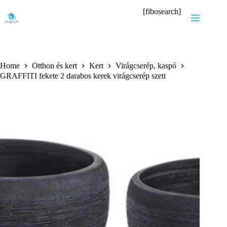
Skip
[fibosearch]
to
content
Home
Otthon és kert
Kert
Virágcserép, kaspó
GRAFFITI fekete 2 darabos kerek virágcserép szett