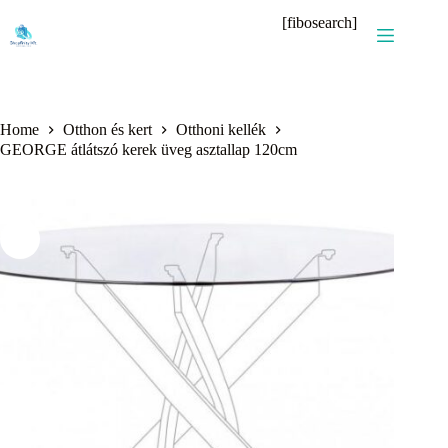
Skip
[fibosearch]
to
content
Home
Otthon és kert
Otthoni kellék
GEORGE átlátszó kerek üveg asztallap 120cm