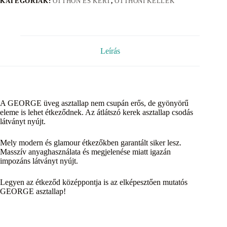
KATEGÓRIÁK:
OTTHON ÉS KERT
,
OTTHONI KELLÉK
Leírás
A GEORGE üveg asztallap nem csupán erős, de gyönyörű
eleme is lehet étkeződnek. Az átlátszó kerek asztallap csodás
látványt nyújt.
Mely modern és glamour étkezőkben garantált siker lesz.
Masszív anyaghasználata és megjelenése miatt igazán
impozáns látványt nyújt.
Legyen az étkeződ középpontja is az elképesztően mutatós
GEORGE asztallap!