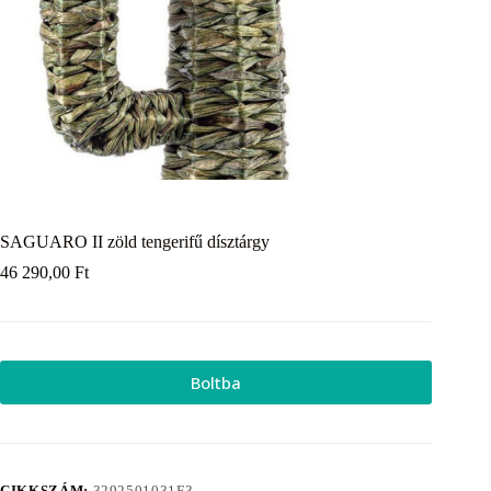
SAGUARO II zöld tengerifű dísztárgy
46 290,00
Ft
Boltba
CIKKSZÁM:
3292501031F3