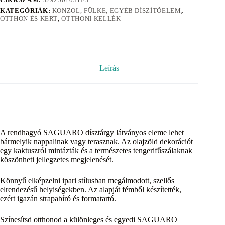
KATEGÓRIÁK:
KONZOL, FÜLKE, EGYÉB DÍSZÍTÕELEM
,
OTTHON ÉS KERT
,
OTTHONI KELLÉK
Leírás
A rendhagyó SAGUARO dísztárgy látványos eleme lehet
bármelyik nappalinak vagy terasznak. Az olajzöld dekorációt
egy kaktuszról mintázták és a természetes tengerifűszálaknak
köszönheti jellegzetes megjelenését.
Könnyű elképzelni ipari stílusban megálmodott, szellős
elrendezésű helyiségekben. Az alapját fémből készítették,
ezért igazán strapabíró és formatartó.
Színesítsd otthonod a különleges és egyedi SAGUARO