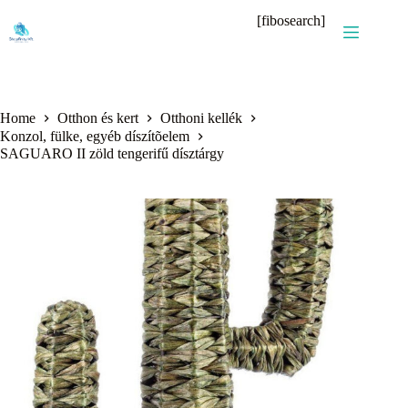
Skip
[fibosearch]
to
content
Home
Otthon és kert
Otthoni kellék
Konzol, fülke, egyéb díszítõelem
SAGUARO II zöld tengerifű dísztárgy