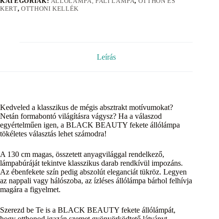
KATEGÓRIÁK:
ÁLLÓLÁMPA, FALI LÁMPA
,
OTTHON ÉS
KERT
,
OTTHONI KELLÉK
Leírás
Kedveled a klasszikus de mégis absztrakt motívumokat?
Netán formabontó világításra vágysz? Ha a válaszod
egyértelműen igen, a BLACK BEAUTY fekete állólámpa
tökéletes választás lehet számodra!
A 130 cm magas, összetett anyagvilággal rendelkező,
lámpabúráját tekintve klasszikus darab rendkívül impozáns.
Az ébenfekete szín pedig abszolút eleganciát tükröz. Legyen
az nappali vagy hálószoba, az ízléses állólámpa bárhol felhívja
magára a figyelmet.
Szerezd be Te is a BLACK BEAUTY fekete állólámpát,
hogy otthonod igazán szemet gyönyörködtető látványt