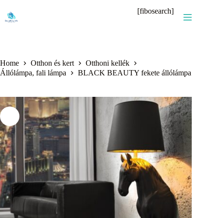
Skip
[fibosearch]
to
content
Home
Otthon és kert
Otthoni kellék
Állólámpa, fali lámpa
BLACK BEAUTY fekete állólámpa