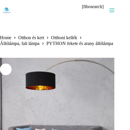
Skip
[fibosearch]
to
content
Home
Otthon és kert
Otthoni kellék
Állólámpa, fali lámpa
PYTHON fekete és arany állólámpa