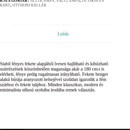
KATEGÓRIÁK:
ÁLLÓLÁMPA, FALI LÁMPA
,
OTTHON ÉS
KERT
,
OTTHONI KELLÉK
Leírás
Stabil fényes fekete alapjából ívesen hajlítható és kihúzható
szárrészének köszönhetően magassága akár a 180 cm-t is
elérheti, fénye pedig rugalmasan irányítható. Fekete henger
alakú búrája aranyozott belsejével szolidan igazodik a fém
szárhoz és fekete talphoz. Minden klasszikus, modern és
minimalista stílusú szobába irodába remek választás.