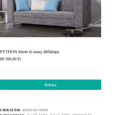
PYTHON fekete és arany állólámpa
89 590,00
Ft
Boltba
CIKKSZÁM:
A4FD2A473DD0