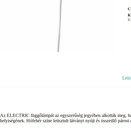
C
K
K
Leír
Az ELECTRIC függőlámpát az egyszerűség jegyében alkották meg, hogy
helyiségének. Hófehér színe letisztult látványt nyújt és összeillő párost