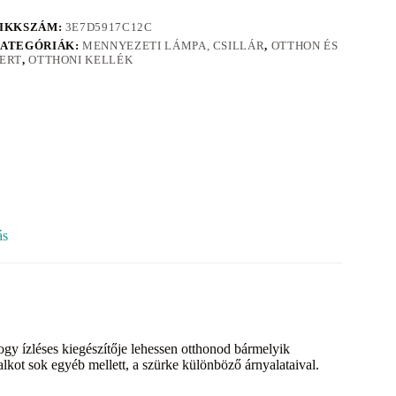
IKKSZÁM:
3E7D5917C12C
ATEGÓRIÁK:
MENNYEZETI LÁMPA, CSILLÁR
,
OTTHON ÉS
ERT
,
OTTHONI KELLÉK
ás
 ízléses kiegészítője lehessen otthonod bármelyik
 alkot sok egyéb mellett, a szürke különböző árnyalataival.