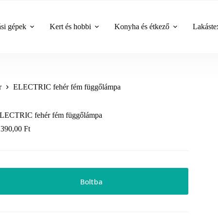
ási gépek
Kert és hobbi
Konyha és étkező
Lakástex
r
ELECTRIC fehér fém függőlámpa
LECTRIC fehér fém függőlámpa
 390,00
Ft
Boltba