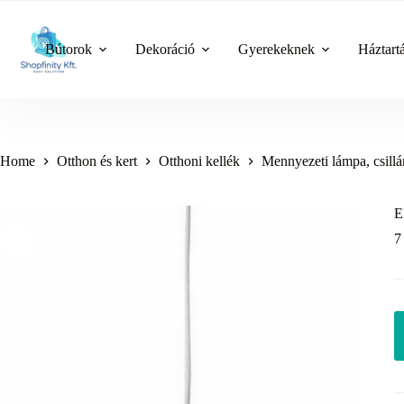
Skip
to
content
Bútorok
Dekoráció
Gyerekeknek
Háztart
Home
Otthon és kert
Otthoni kellék
Mennyezeti lámpa, csillá
E
7