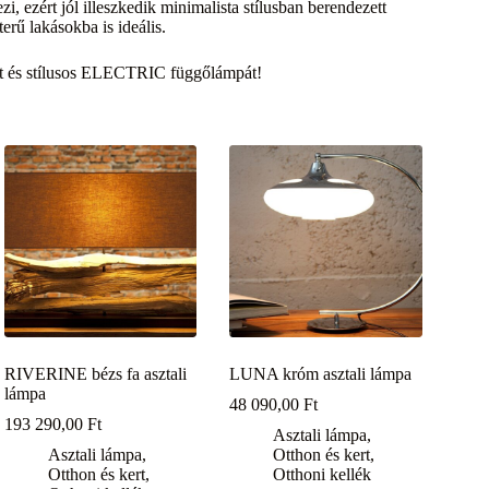
i, ezért jól illeszkedik minimalista stílusban berendezett
rű lakásokba is ideális.
ott és stílusos ELECTRIC függőlámpát!
RIVERINE bézs fa asztali
LUNA króm asztali lámpa
lámpa
48 090,00
Ft
193 290,00
Ft
Asztali lámpa
,
Asztali lámpa
,
Otthon és kert
,
Otthon és kert
,
Otthoni kellék