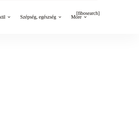
[fibosearch]
til
Szépség, egészség
More