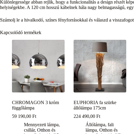
Különlegessége abban rejlik, hogy a funkcionalitás a design részét képez
helyiségekbe. A 120 cm hosszú kábelnek hála nagy belmagasságú, egyte
Számolj le a hivalkodó, színes fényforrásokkal és válaszd a visszafog
Kapcsolódó termékek
CHROMAGON 3 króm
EUPHORIA fa szürke
függőlámpa
állólámpa 175cm
59 190,00
Ft
224 490,00
Ft
Mennyezeti lámpa,
Állólámpa, fali
csillár
,
Otthon és
lámpa
,
Otthon és