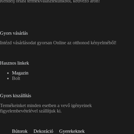
Rendelj óriási termékválasztékunkból, kedvező áron!
Gyors vásárlás
Intézd vásárlásodat gyorsan Online az otthonod kényelméből!
Hasznos linkek
Magazin
Bolt
Gyors kiszállítás
Termékeinket minden esetben a vevő igényeinek
figyelembevételével szállítjuk ki.
Bútorok
Dekoráció
Gyerekeknek