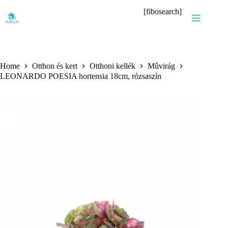
Skip
[fibosearch]
to
content
Home
Otthon és kert
Otthoni kellék
Mûvirág
LEONARDO POESIA hortensia 18cm, rózsaszín