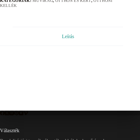
KATEGÓRIÁK:
MÛVIRÁG
,
OTTHON ÉS KERT
,
OTTHONI
KELLÉK
Leírás
Választék