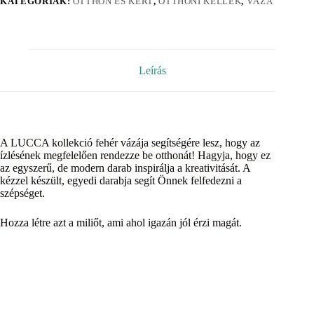
KATEGÓRIÁK:
OTTHON ÉS KERT
,
OTTHONI KELLÉK
,
VÁZA
Leírás
A LUCCA kollekció fehér vázája segítségére lesz, hogy az
ízlésének megfelelően rendezze be otthonát! Hagyja, hogy ez
az egyszerű, de modern darab inspirálja a kreativitását. A
kézzel készült, egyedi darabja segít Önnek felfedezni a
szépséget.
Hozza létre azt a miliőt, ami ahol igazán jól érzi magát.