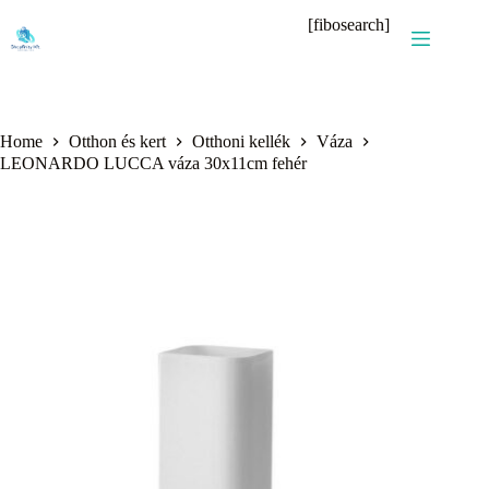
Skip
[fibosearch]
to
content
Home
Otthon és kert
Otthoni kellék
Váza
LEONARDO LUCCA váza 30x11cm fehér