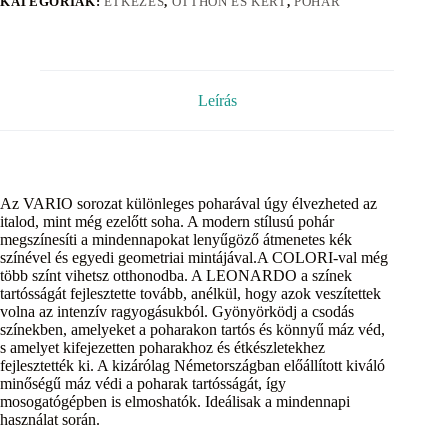
KATEGÓRIÁK:
ÉTKEZÉS
,
OTTHON ÉS KERT
,
POHÁR
Leírás
Az VARIO sorozat különleges poharával úgy élvezheted az
italod, mint még ezelőtt soha. A modern stílusú pohár
megszínesíti a mindennapokat lenyűgöző átmenetes kék
színével és egyedi geometriai mintájával.A COLORI-val még
több színt vihetsz otthonodba. A LEONARDO a színek
tartósságát fejlesztette tovább, anélkül, hogy azok veszítettek
volna az intenzív ragyogásukból. Gyönyörködj a csodás
színekben, amelyeket a poharakon tartós és könnyű máz véd,
s amelyet kifejezetten poharakhoz és étkészletekhez
fejlesztették ki. A kizárólag Németországban előállított kiváló
minőségű máz védi a poharak tartósságát, így
mosogatógépben is elmoshatók. Ideálisak a mindennapi
használat során.