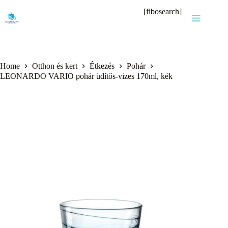
Skip
[fibosearch]
to
content
Home
Otthon és kert
Étkezés
Pohár
LEONARDO VARIO pohár üdítős-vizes 170ml, kék