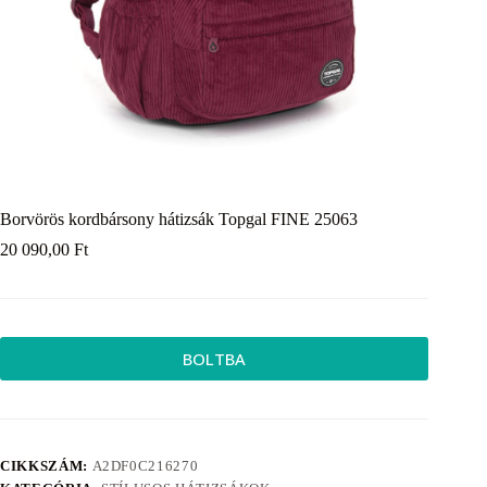
Borvörös kordbársony hátizsák Topgal FINE 25063
20 090,00
Ft
BOLTBA
CIKKSZÁM:
A2DF0C216270