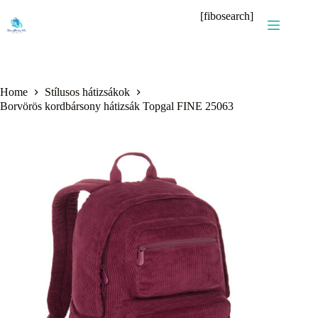
Skip
[fibosearch]
to
content
Home
Stílusos hátizsákok
Borvörös kordbársony hátizsák Topgal FINE 25063