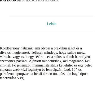
KATEGÓRIA:
STÍLUSOS HÁTIZSÁKOK
Leírás
Kordbársony hátizsák, ami ötvözi a praktikusságot és a
divatos megjelenést. Teljesen mindegy, hogy suliba mész,
városba vagy csak egy sétára – ez a stílusos darab bármilyen
szettedhez passzol. Ajánlott mindenkinek, aki magasabb 145
cm-nél. Fő jellemzői: minimalista stílus két elülső és egy belső
cipzáras zseb kézi fogantyú és fém cipzárhúzók 15″-os
párnázott laptopzseb a belső térben ún. „fashion bag” típus:
teherbírása 5 kg