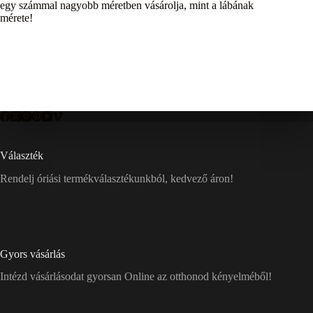
egy számmal nagyobb méretben vásárolja, mint a lábának
mérete!
Választék
Rendelj óriási termékválasztékunkból, kedvező áron!
Gyors vásárlás
Intézd vásárlásodat gyorsan Online az otthonod kényelméből!