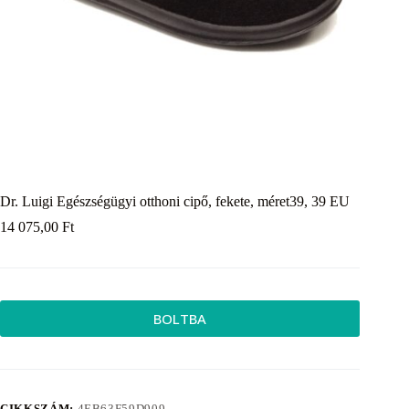
Dr. Luigi Egészségügyi otthoni cipő, fekete, méret39, 39 EU
14 075,00
Ft
BOLTBA
CIKKSZÁM:
4EB63F59D909