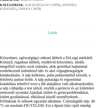
KATEGÓRIÁK:
EGÉSZSÉGÜGYI CIPŐK
,
SZÉPSÉG,
EGÉSZSÉG
,
UNISEX CIPŐK
Leírás
Kényelmes, egészségügyi otthoni lábbeli a DrLuigi márkától.
Könnyű, rugalmas lábbeli, rendkívül kényelmes, ideális
megelőző eszköz azok számára, akik genetikai hajlammal
rendelkeznek különböző láb- és alsó végtagbetegségek
kialakulására. A talp kellemes, puha poliuretánból készült, a
felsőrész pamut frottír. A talp puhasága és ergonómiai
kialakítása lehetővé teszi a láb alakjához való alkalmazkodást,
a talp csillapítja a test súlyát, enyhíti a gerincre és az ízületekre
nehezedő nyomást.Ajánljuk ízületi és gerincproblémákkal,
ízületi gyulladással, elhízással küzdő személyeknek…
Férfiaknak és nőknek egyaránt alkalmas. Csúszásgátló talp. 40
°C-on mosható.FIGYELEM: Ezt a típusú házi cipőt mindig