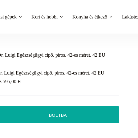
ási gépek
Kert és hobbi
Konyha és étkező
Lakástex
r. Luigi Egészségügyi cipő, piros, 42-es méret, 42 EU
r. Luigi Egészségügyi cipő, piros, 42-es méret, 42 EU
3 595,00
Ft
BOLTBA