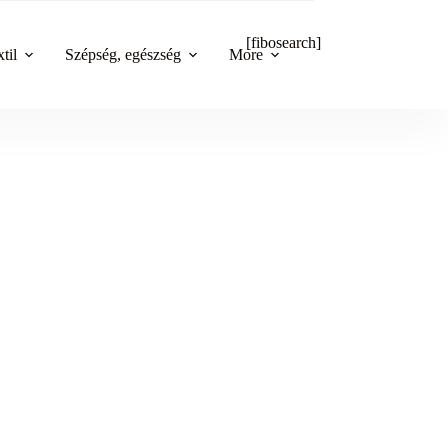
[fibosearch]
til
Szépség, egészség
More