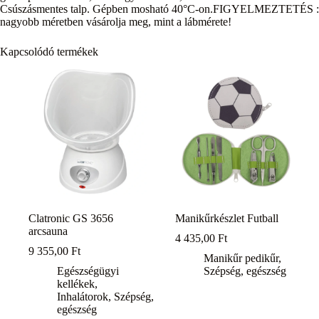
Csúszásmentes talp. Gépben mosható 40°C-on.FIGYELMEZTETÉS : Az 
nagyobb méretben vásárolja meg, mint a lábmérete!
Kapcsolódó termékek
Clatronic GS 3656
Manikűrkészlet Futball
arcsauna
4 435,00
Ft
9 355,00
Ft
Manikűr pedikűr
,
Egészségügyi
Szépség, egészség
kellékek
,
Inhalátorok
,
Szépség,
egészség