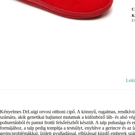
C
K
E
Leír
Kényelmes DrLuigi orvosi otthoni cipő. A könnyű, rugalmas, rendkívü
számára, akik genetikai hajlamot mutatnak a különböző láb- és alsó vég
poliuretánból és pamut frottír felsőrészből készült. A talp puhasága és
formájához, a talp pedig tompítja a testsúlyt, enyhítve a gerincre és az 
gerincproblémákkal, ízületi gyulladással, elhízással küzdő emberek s