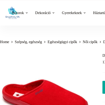
Skip
to
content
Bútorok
Dekoráció
Gyerekeknek
Háztart
Home
Szépség, egészség
Egészségügyi cipők
Női cipők
D
D
1