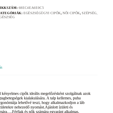
IKKSZÁM:
68EC4EA6E0C5
ATEGÓRIÁK:
EGÉSZSÉGÜGYI CIPŐK
,
NŐI CIPŐK
,
SZÉPSÉG,
GÉSZSÉG
ás
l kényelmes cipők ideális megelőzésként szolgálnak azok
tagbetegségek kialakulására. A talp kellemes, puha
 ergonómiája lehetővé teszi, hogy alkalmazkodjon a láb
ízületekre nehezedő nyomást.Ajánlott ízületi és
zámára….Férfiak és nők számára egyaránt alkalmas.