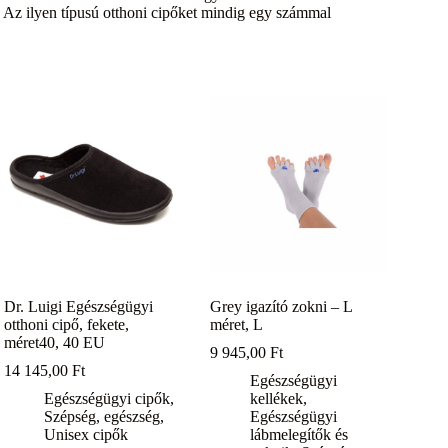
ilyen típusú otthoni cipőket mindig egy számmal
Dr. Luigi Egészségügyi
Grey igazító zokni – L
otthoni cipő, fekete,
méret, L
méret40, 40 EU
9 945,00
Ft
14 145,00
Ft
Egészségügyi
Egészségügyi cipők
,
kellékek
,
Szépség, egészség
,
Egészségügyi
Unisex cipők
lábmelegítők és