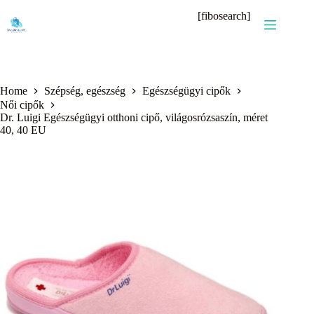
Skip
[fibosearch]
to
content
Home
Szépség, egészség
Egészségügyi cipők
Női cipők
Dr. Luigi Egészségügyi otthoni cipő, világosrózsaszín, méret
40, 40 EU