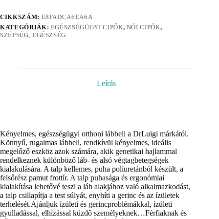
CIKKSZÁM:
E8FADCA6EA6A
KATEGÓRIÁK:
EGÉSZSÉGÜGYI CIPŐK
,
NŐI CIPŐK
,
SZÉPSÉG, EGÉSZSÉG
Leírás
Kényelmes, egészségügyi otthoni lábbeli a DrLuigi márkától.
Könnyű, rugalmas lábbeli, rendkívül kényelmes, ideális
megelőző eszköz azok számára, akik genetikai hajlammal
rendelkeznek különböző láb- és alsó végtagbetegségek
kialakulására. A talp kellemes, puha poliuretánból készült, a
felsőrész pamut frottír. A talp puhasága és ergonómiai
kialakítása lehetővé teszi a láb alakjához való alkalmazkodást,
a talp csillapítja a test súlyát, enyhíti a gerinc és az ízületek
terhelését.Ajánljuk ízületi és gerincproblémákkal, ízületi
gyulladással, elhízással küzdő személyeknek…Férfiaknak és