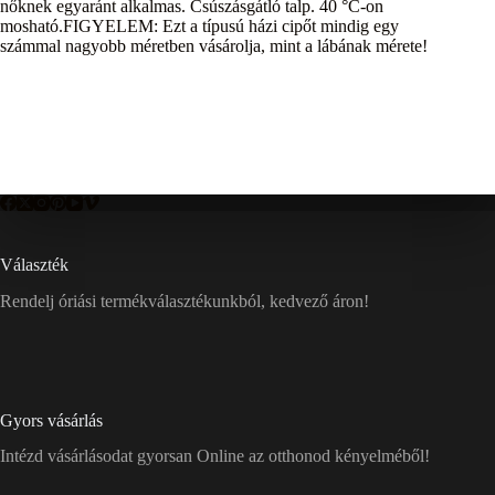
nőknek egyaránt alkalmas. Csúszásgátló talp. 40 °C-on
mosható.FIGYELEM: Ezt a típusú házi cipőt mindig egy
számmal nagyobb méretben vásárolja, mint a lábának mérete!
Választék
Rendelj óriási termékválasztékunkból, kedvező áron!
Gyors vásárlás
Intézd vásárlásodat gyorsan Online az otthonod kényelméből!