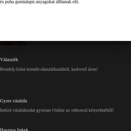
és puha gumialapú anyagokat állítanak elő.
Választék
Rendelj óriási termékválasztékunkból, kedvező áron!
Gyors vásárlás
Intézd vásárlásodat gyorsan Online az otthonod kényelméből!
Hasznos linkek