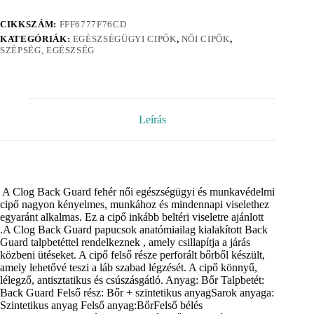
CIKKSZÁM:
FFF6777F76CD
KATEGÓRIÁK:
EGÉSZSÉGÜGYI CIPŐK
,
NŐI CIPŐK
,
SZÉPSÉG, EGÉSZSÉG
Leírás
A Clog Back Guard fehér női egészségügyi és munkavédelmi
cipő nagyon kényelmes, munkához és mindennapi viselethez
egyaránt alkalmas. Ez a cipő inkább beltéri viseletre ajánlott
.A Clog Back Guard papucsok anatómiailag kialakított Back
Guard talpbetéttel rendelkeznek , amely csillapítja a járás
közbeni ütéseket. A cipő felső része perforált bőrből készült,
amely lehetővé teszi a láb szabad légzését. A cipő könnyű,
lélegző, antisztatikus és csúszásgátló. Anyag: Bőr Talpbetét:
Back Guard Felső rész: Bőr + szintetikus anyagSarok anyaga:
Szintetikus anyag Felső anyag:BőrFelső bélés