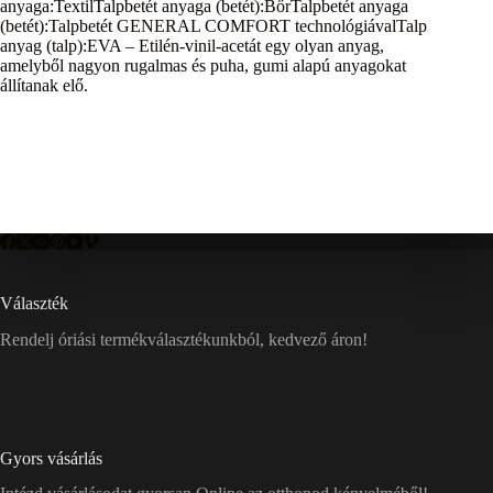
anyaga:TextilTalpbetét anyaga (betét):BőrTalpbetét anyaga
(betét):Talpbetét GENERAL COMFORT technológiávalTalp
anyag (talp):EVA – Etilén-vinil-acetát egy olyan anyag,
amelyből nagyon rugalmas és puha, gumi alapú anyagokat
állítanak elő.
Választék
Rendelj óriási termékválasztékunkból, kedvező áron!
Gyors vásárlás