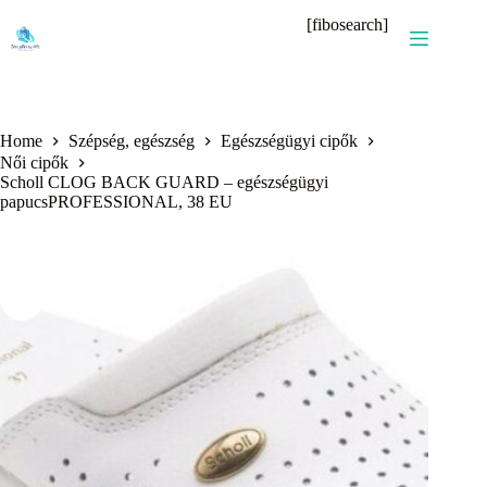
Skip
[fibosearch]
to
content
Home
Szépség, egészség
Egészségügyi cipők
Női cipők
Scholl CLOG BACK GUARD – egészségügyi
papucsPROFESSIONAL, 38 EU