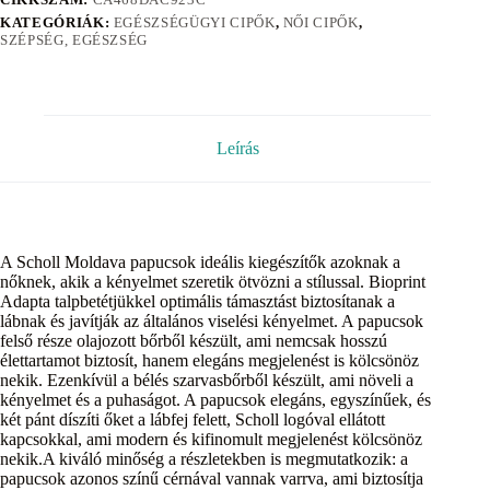
KATEGÓRIÁK:
EGÉSZSÉGÜGYI CIPŐK
,
NŐI CIPŐK
,
SZÉPSÉG, EGÉSZSÉG
Leírás
A Scholl Moldava papucsok ideális kiegészítők azoknak a
nőknek, akik a kényelmet szeretik ötvözni a stílussal. Bioprint
Adapta talpbetétjükkel optimális támasztást biztosítanak a
lábnak és javítják az általános viselési kényelmet. A papucsok
felső része olajozott bőrből készült, ami nemcsak hosszú
élettartamot biztosít, hanem elegáns megjelenést is kölcsönöz
nekik. Ezenkívül a bélés szarvasbőrből készült, ami növeli a
kényelmet és a puhaságot. A papucsok elegáns, egyszínűek, és
két pánt díszíti őket a lábfej felett, Scholl logóval ellátott
kapcsokkal, ami modern és kifinomult megjelenést kölcsönöz
nekik.A kiváló minőség a részletekben is megmutatkozik: a
papucsok azonos színű cérnával vannak varrva, ami biztosítja