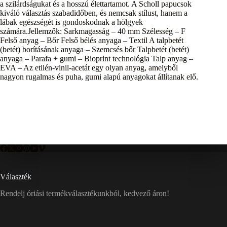
a szilárdságukat és a hosszú élettartamot. A Scholl papucsok
kiváló választás szabadidőben, és nemcsak stílust, hanem a
lábak egészségét is gondoskodnak a hölgyek
számára.Jellemzők: Sarkmagasság – 40 mm Szélesség – F
Felső anyag – Bőr Felső bélés anyaga – Textil A talpbetét
(betét) borításának anyaga – Szemcsés bőr Talpbetét (betét)
anyaga – Parafa + gumi – Bioprint technológia Talp anyag –
EVA – Az etilén-vinil-acetát egy olyan anyag, amelyből
nagyon rugalmas és puha, gumi alapú anyagokat állítanak elő.
Választék
Rendelj óriási termékválasztékunkból, kedvező áron!