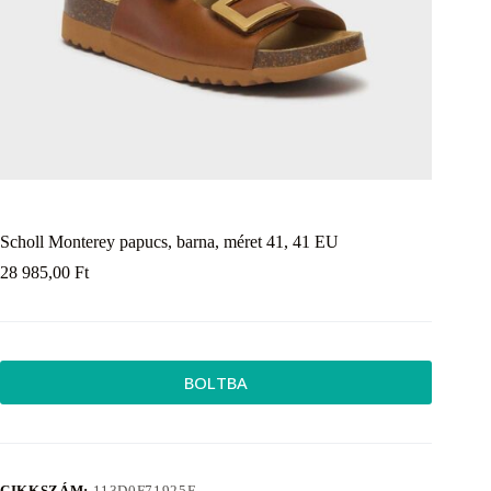
Scholl Monterey papucs, barna, méret 41, 41 EU
28 985,00
Ft
BOLTBA
CIKKSZÁM:
113D0F71925F