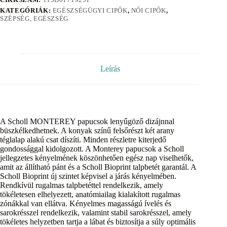
KATEGÓRIÁK:
EGÉSZSÉGÜGYI CIPŐK
,
NŐI CIPŐK
,
SZÉPSÉG, EGÉSZSÉG
Leírás
A Scholl MONTEREY papucsok lenyűgöző dizájnnal
büszkélkedhetnek. A konyak színű felsőrészt két arany
téglalap alakú csat díszíti. Minden részletre kiterjedő
gondossággal kidolgozott. A Monterey papucsok a Scholl
jellegzetes kényelmének köszönhetően egész nap viselhetők,
amit az állítható pánt és a Scholl Bioprint talpbetét garantál. A
Scholl Bioprint új szintet képvisel a járás kényelmében.
Rendkívül rugalmas talpbetéttel rendelkezik, amely
tökéletesen elhelyezett, anatómiailag kialakított rugalmas
zónákkal van ellátva. Kényelmes magasságú ívelés és
sarokrésszel rendelkezik, valamint stabil sarokrésszel, amely
tökéletes helyzetben tartja a lábat és biztosítja a súly optimális