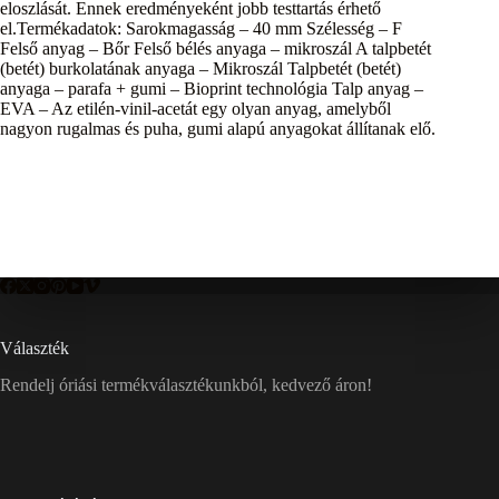
eloszlását. Ennek eredményeként jobb testtartás érhető
el.Termékadatok: Sarokmagasság – 40 mm Szélesség – F
Felső anyag – Bőr Felső bélés anyaga – mikroszál A talpbetét
(betét) burkolatának anyaga – Mikroszál Talpbetét (betét)
anyaga – parafa + gumi – Bioprint technológia Talp anyag –
EVA – Az etilén-vinil-acetát egy olyan anyag, amelyből
nagyon rugalmas és puha, gumi alapú anyagokat állítanak elő.
Választék
Rendelj óriási termékválasztékunkból, kedvező áron!