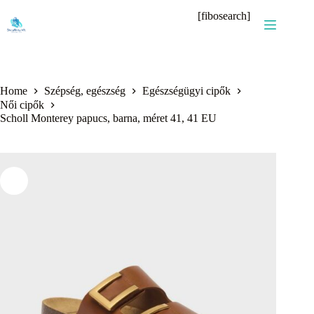
Skip
[fibosearch]
to
content
Home
Szépség, egészség
Egészségügyi cipők
Női cipők
Scholl Monterey papucs, barna, méret 41, 41 EU