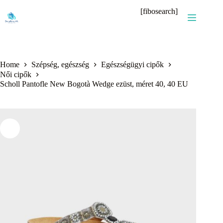
Skip
[fibosearch]
to
content
Home
Szépség, egészség
Egészségügyi cipők
Női cipők
Scholl Pantofle New Bogotà Wedge ezüst, méret 40, 40 EU