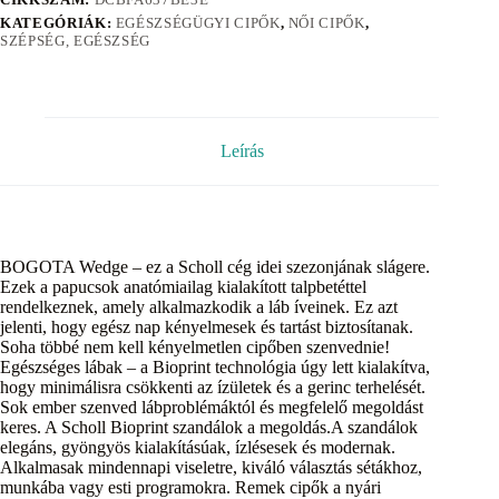
KATEGÓRIÁK:
EGÉSZSÉGÜGYI CIPŐK
,
NŐI CIPŐK
,
SZÉPSÉG, EGÉSZSÉG
Leírás
BOGOTA Wedge – ez a Scholl cég idei szezonjának slágere.
Ezek a papucsok anatómiailag kialakított talpbetéttel
rendelkeznek, amely alkalmazkodik a láb íveinek. Ez azt
jelenti, hogy egész nap kényelmesek és tartást biztosítanak.
Soha többé nem kell kényelmetlen cipőben szenvednie!
Egészséges lábak – a Bioprint technológia úgy lett kialakítva,
hogy minimálisra csökkenti az ízületek és a gerinc terhelését.
Sok ember szenved lábproblémáktól és megfelelő megoldást
keres. A Scholl Bioprint szandálok a megoldás.A szandálok
elegáns, gyöngyös kialakításúak, ízlésesek és modernak.
Alkalmasak mindennapi viseletre, kiváló választás sétákhoz,
munkába vagy esti programokra. Remek cipők a nyári