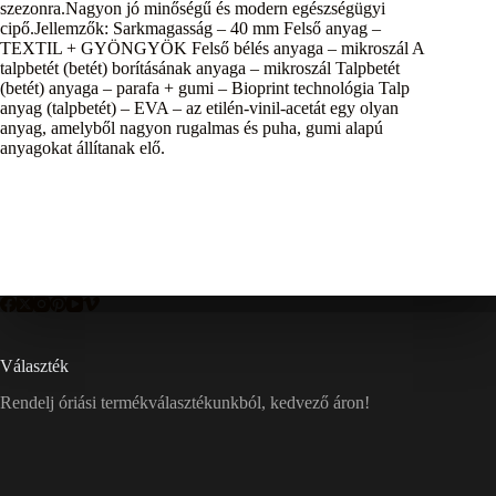
szezonra.Nagyon jó minőségű és modern egészségügyi
cipő.Jellemzők: Sarkmagasság – 40 mm Felső anyag –
TEXTIL + GYÖNGYÖK Felső bélés anyaga – mikroszál A
talpbetét (betét) borításának anyaga – mikroszál Talpbetét
(betét) anyaga – parafa + gumi – Bioprint technológia Talp
anyag (talpbetét) – EVA – az etilén-vinil-acetát egy olyan
anyag, amelyből nagyon rugalmas és puha, gumi alapú
anyagokat állítanak elő.
Választék
Rendelj óriási termékválasztékunkból, kedvező áron!