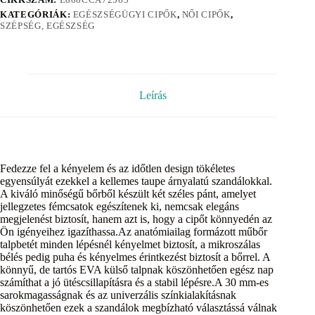
KATEGÓRIÁK:
EGÉSZSÉGÜGYI CIPŐK
,
NŐI CIPŐK
,
SZÉPSÉG, EGÉSZSÉG
Leírás
Fedezze fel a kényelem és az időtlen design tökéletes
egyensúlyát ezekkel a kellemes taupe árnyalatú szandálokkal.
A kiváló minőségű bőrből készült két széles pánt, amelyet
jellegzetes fémcsatok egészítenek ki, nemcsak elegáns
megjelenést biztosít, hanem azt is, hogy a cipőt könnyedén az
Ön igényeihez igazíthassa.Az anatómiailag formázott műbőr
talpbetét minden lépésnél kényelmet biztosít, a mikroszálas
bélés pedig puha és kényelmes érintkezést biztosít a bőrrel. A
könnyű, de tartós EVA külső talpnak köszönhetően egész nap
számíthat a jó ütéscsillapításra és a stabil lépésre.A 30 mm-es
sarokmagasságnak és az univerzális színkialakításnak
köszönhetően ezek a szandálok megbízható választássá válnak