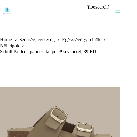
Skip
[fibosearch]
to
content
Home
Szépség, egészség
Egészségügyi cipők
Női cipők
Scholl Pauleen papucs, taupe, 39-es méret, 39 EU