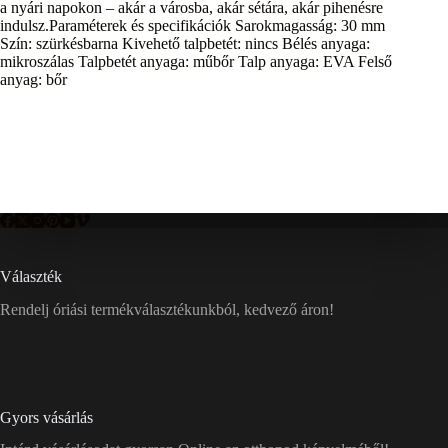
a nyári napokon – akár a városba, akár sétára, akár pihenésre
indulsz.Paraméterek és specifikációk Sarokmagasság: 30 mm
Szín: szürkésbarna Kivehető talpbetét: nincs Bélés anyaga:
mikroszálas Talpbetét anyaga: műbőr Talp anyaga: EVA Felső
anyag: bőr
Választék
Rendelj óriási termékválasztékunkból, kedvező áron!
Gyors vásárlás