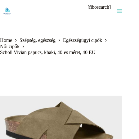
Skip
[fibosearch]
to
content
Home
Szépség, egészség
Egészségügyi cipők
Női cipők
Scholl Vivian papucs, khaki, 40-es méret, 40 EU