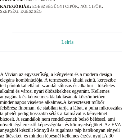
KATEGÓRIÁK:
EGÉSZSÉGÜGYI CIPŐK
,
NŐI CIPŐK
,
SZÉPSÉG, EGÉSZSÉG
Leírás
A Vivian az egyszerűség, a kényelem és a modern design
elegáns kombinációja. A természetes khaki színű, keresztbe
tett pántokkal ellátott szandál stílusos és alkalmi – tökéletes
alkalmi és városi nyári öltözékekhez egyaránt. Kellemes
anyagának és kényelmes kialakításának köszönhetően
mindennapos viseletre alkalmas.A keresztezett műbőr
felsőrész finoman, de stabilan tartja a lábat, a puha mikroszálas
talpbetét pedig hosszabb séták alkalmával is kényelmet
biztosít. A szandálok nem rendelkeznek belső béléssel, ami
növeli légáteresztő képességüket és könnyedségüket. Az EVA
anyagból készült könnyű és rugalmas talp hatékonyan elnyeli
az ütéseket, és minden lépésnél kellemes érzést nyújt.A 30