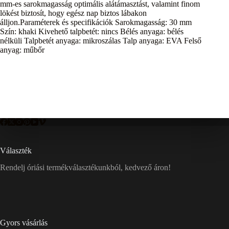
mm-es sarokmagasság optimális alátámasztást, valamint finom
lökést biztosít, hogy egész nap biztos lábakon
álljon.Paraméterek és specifikációk Sarokmagasság: 30 mm
Szín: khaki Kivehető talpbetét: nincs Bélés anyaga: bélés
nélküli Talpbetét anyaga: mikroszálas Talp anyaga: EVA Felső
anyag: műbőr
Választék
Rendelj óriási termékválasztékunkból, kedvező áron!
Gyors vásárlás