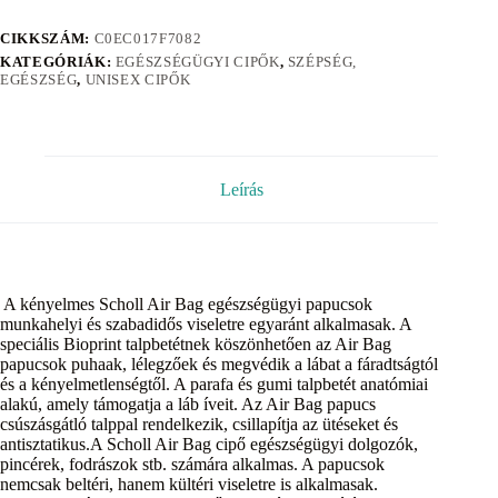
CIKKSZÁM:
C0EC017F7082
KATEGÓRIÁK:
EGÉSZSÉGÜGYI CIPŐK
,
SZÉPSÉG,
EGÉSZSÉG
,
UNISEX CIPŐK
Leírás
A kényelmes Scholl Air Bag egészségügyi papucsok
munkahelyi és szabadidős viseletre egyaránt alkalmasak. A
speciális Bioprint talpbetétnek köszönhetően az Air Bag
papucsok puhaak, lélegzőek és megvédik a lábat a fáradtságtól
és a kényelmetlenségtől. A parafa és gumi talpbetét anatómiai
alakú, amely támogatja a láb íveit. Az Air Bag papucs
csúszásgátló talppal rendelkezik, csillapítja az ütéseket és
antisztatikus.A Scholl Air Bag cipő egészségügyi dolgozók,
pincérek, fodrászok stb. számára alkalmas. A papucsok
nemcsak beltéri, hanem kültéri viseletre is alkalmasak.