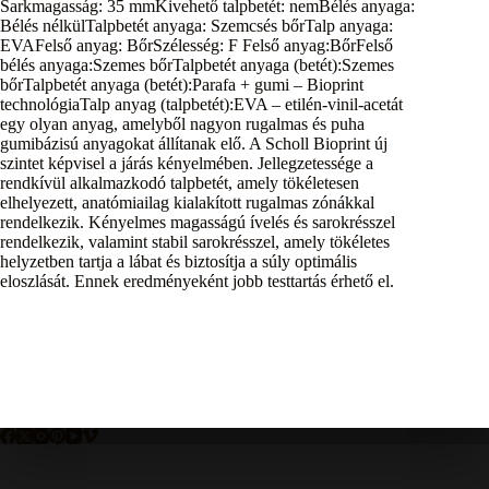
Sarkmagasság: 35 mmKivehető talpbetét: nemBélés anyaga:
Bélés nélkülTalpbetét anyaga: Szemcsés bőrTalp anyaga:
EVAFelső anyag: BőrSzélesség: F Felső anyag:BőrFelső
bélés anyaga:Szemes bőrTalpbetét anyaga (betét):Szemes
bőrTalpbetét anyaga (betét):Parafa + gumi – Bioprint
technológiaTalp anyag (talpbetét):EVA – etilén-vinil-acetát
egy olyan anyag, amelyből nagyon rugalmas és puha
gumibázisú anyagokat állítanak elő. A Scholl Bioprint új
szintet képvisel a járás kényelmében. Jellegzetessége a
rendkívül alkalmazkodó talpbetét, amely tökéletesen
elhelyezett, anatómiailag kialakított rugalmas zónákkal
rendelkezik. Kényelmes magasságú ívelés és sarokrésszel
rendelkezik, valamint stabil sarokrésszel, amely tökéletes
helyzetben tartja a lábat és biztosítja a súly optimális
eloszlását. Ennek eredményeként jobb testtartás érhető el.