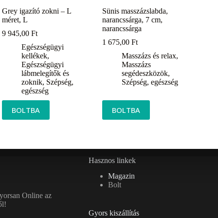
Grey igazító zokni – L
Sünis masszázslabda,
méret, L
narancssárga, 7 cm,
narancssárga
9 945,00
Ft
1 675,00
Ft
Egészségügyi
kellékek
,
Masszázs és relax
,
Egészségügyi
Masszázs
lábmelegítők és
segédeszközök
,
zoknik
,
Szépség,
Szépség, egészség
egészség
BOLTBA
BOLTBA
Hasznos linkek
Magazin
Bolt
gyorsan Online az
l!
Gyors kiszállítás