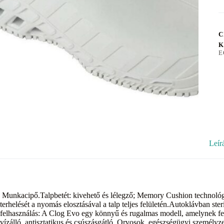
C
K
E
Leír
Munkacipő.Talpbetét: kivehető és lélegző; Memory Cushion technológi
terhelését a nyomás elosztásával a talp teljes felületén.Autoklávban ste
felhasználás: A Clog Evo egy könnyű és rugalmas modell, amelynek fel
vízálló, antisztatikus és csúszásgátló. Orvosok, egészségügyi személy