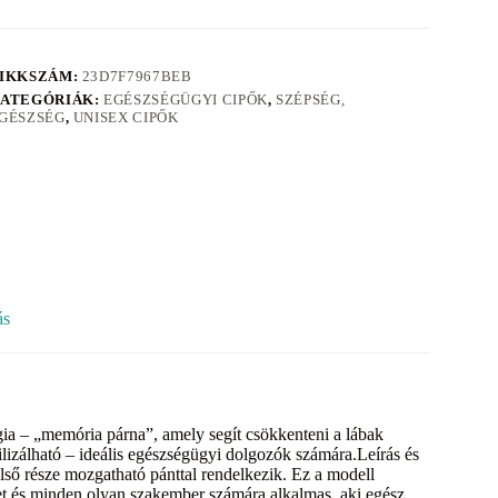
IKKSZÁM:
23D7F7967BEB
ATEGÓRIÁK:
EGÉSZSÉGÜGYI CIPŐK
,
SZÉPSÉG,
GÉSZSÉG
,
UNISEX CIPŐK
ás
a – „memória párna”, amely segít csökkenteni a lábak
rilizálható – ideális egészségügyi dolgozók számára.Leírás és
ső része mozgatható pánttal rendelkezik. Ez a modell
zet és minden olyan szakember számára alkalmas, aki egész