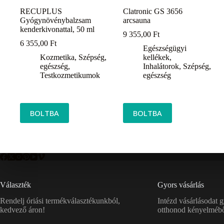
RECUPLUS
Clatronic GS 3656
Gyógynövénybalzsam
arcsauna
kenderkivonattal, 50 ml
9 355,00
Ft
6 355,00
Ft
Egészségügyi
Kozmetika
,
Szépség,
kellékek
,
egészség
,
Inhalátorok
,
Szépség,
Testkozmetikumok
egészség
BOLTBA
BOLTBA
Választék
Gyors vásárlás
Rendelj óriási termékválasztékunkból,
Intézd vásárlásodat 
kedvező áron!
otthonod kényelmébő