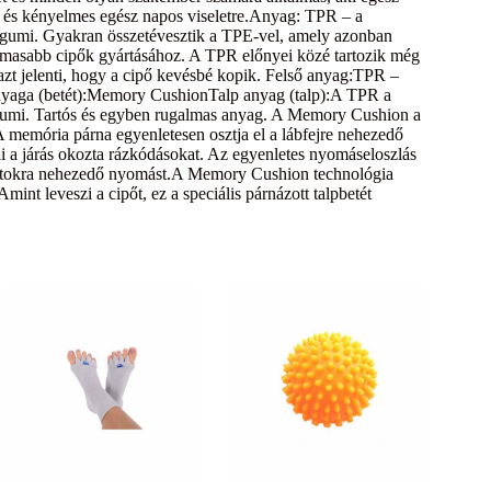
ó és kényelmes egész napos viseletre.Anyag: TPR – a
us gumi. Gyakran összetévesztik a TPE-vel, amely azonban
almasabb cipők gyártásához. A TPR előnyei közé tartozik még
azt jelenti, hogy a cipő kevésbé kopik. Felső anyag:TPR –
 anyaga (betét):Memory CushionTalp anyag (talp):A TPR a
s gumi. Tartós és egyben rugalmas anyag. A Memory Cushion a
 memória párna egyenletesen osztja el a lábfejre nehezedő
eli a járás okozta rázkódásokat. Az egyenletes nyomáseloszlás
t pontokra nehezedő nyomást.A Memory Cushion technológia
mint leveszi a cipőt, ez a speciális párnázott talpbetét