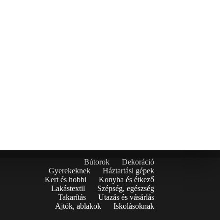
Bútorok
Dekoráció
Gyerekeknek
Háztartási gépek
Kert és hobbi
Konyha és étkező
Lakástextil
Szépség, egészség
Takarítás
Utazás és vásárlás
Ajtók, ablakok
Iskolásoknak