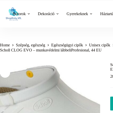
Skip
to
content
Bútorok
Dekoráció
Gyerekeknek
Háztart
Home
Szépség, egészség
Egészségügyi cipők
Unisex cipők
Scholl CLOG EVO – munkavédelmi lábbeliProfesional, 44 EU
S
2