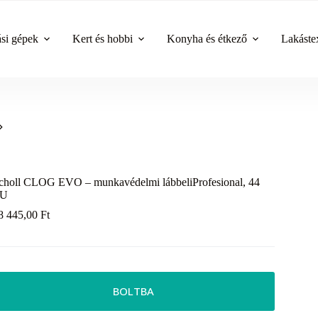
ási gépek
Kert és hobbi
Konyha és étkező
Lakástex
choll CLOG EVO – munkavédelmi lábbeliProfesional, 44
EU
8 445,00
Ft
BOLTBA