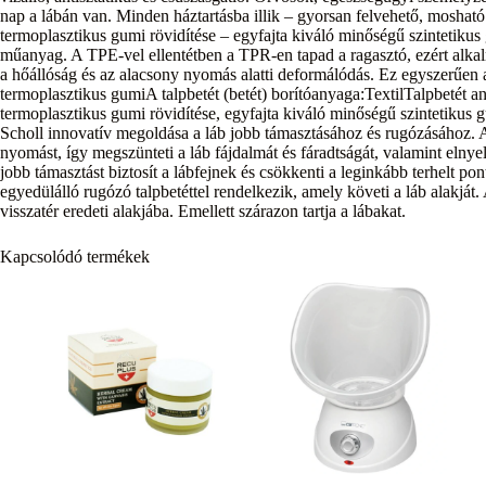
nap a lábán van. Minden háztartásba illik – gyorsan felvehető, moshat
termoplasztikus gumi rövidítése – egyfajta kiváló minőségű szintetik
műanyag. A TPE-vel ellentétben a TPR-en tapad a ragasztó, ezért alk
a hőállóság és az alacsony nyomás alatti deformálódás. Ez egyszerűen 
termoplasztikus gumiA talpbetét (betét) borítóanyaga:TextilTalpbetét
termoplasztikus gumi rövidítése, egyfajta kiváló minőségű szintetiku
Scholl innovatív megoldása a láb jobb támasztásához és rugózásához. A
nyomást, így megszünteti a láb fájdalmát és fáradtságát, valamint elny
jobb támasztást biztosít a lábfejnek és csökkenti a leginkább terhel
egyedülálló rugózó talpbetéttel rendelkezik, amely követi a láb alakját. A
visszatér eredeti alakjába. Emellett szárazon tartja a lábakat.
Kapcsolódó termékek