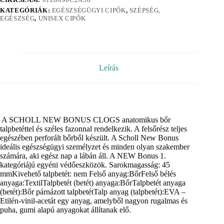
KATEGÓRIÁK:
EGÉSZSÉGÜGYI CIPŐK
,
SZÉPSÉG,
EGÉSZSÉG
,
UNISEX CIPŐK
Leírás
A SCHOLL NEW BONUS CLOGS anatomikus bőr
talpbetéttel és széles fazonnal rendelkezik. A felsőrész teljes
egészében perforált bőrből készült. A Scholl New Bonus
ideális egészségügyi személyzet és minden olyan szakember
számára, aki egész nap a lábán áll. A NEW Bonus 1.
kategóriájú egyéni védőeszközök. Sarokmagasság: 45
mmKivehető talpbetét: nem Felső anyag:BőrFelső bélés
anyaga:TextilTalpbetét (betét) anyaga:BőrTalpbetét anyaga
(betét):Bőr párnázott talpbetétTalp anyag (talpbetét):EVA –
Etilén-vinil-acetát egy anyag, amelyből nagyon rugalmas és
puha, gumi alapú anyagokat állítanak elő.