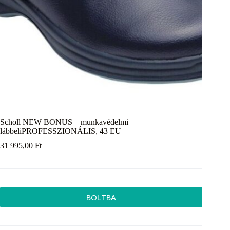
Scholl NEW BONUS – munkavédelmi
lábbeliPROFESSZIONÁLIS, 43 EU
31 995,00
Ft
BOLTBA