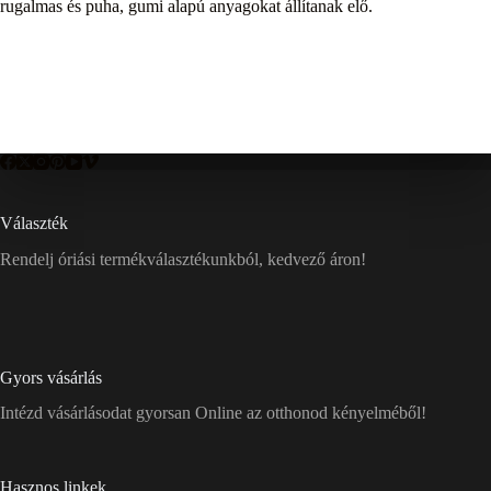
rugalmas és puha, gumi alapú anyagokat állítanak elő.
Választék
Rendelj óriási termékválasztékunkból, kedvező áron!
Gyors vásárlás
Intézd vásárlásodat gyorsan Online az otthonod kényelméből!
Hasznos linkek