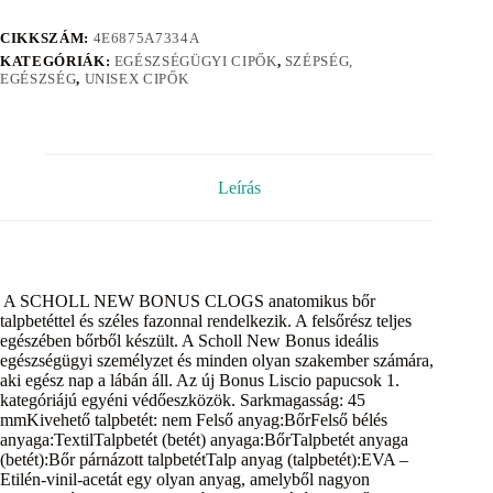
CIKKSZÁM:
4E6875A7334A
KATEGÓRIÁK:
EGÉSZSÉGÜGYI CIPŐK
,
SZÉPSÉG,
EGÉSZSÉG
,
UNISEX CIPŐK
Leírás
A SCHOLL NEW BONUS CLOGS anatomikus bőr
talpbetéttel és széles fazonnal rendelkezik. A felsőrész teljes
egészében bőrből készült. A Scholl New Bonus ideális
egészségügyi személyzet és minden olyan szakember számára,
aki egész nap a lábán áll. Az új Bonus Liscio papucsok 1.
kategóriájú egyéni védőeszközök. Sarkmagasság: 45
mmKivehető talpbetét: nem Felső anyag:BőrFelső bélés
anyaga:TextilTalpbetét (betét) anyaga:BőrTalpbetét anyaga
(betét):Bőr párnázott talpbetétTalp anyag (talpbetét):EVA –
Etilén-vinil-acetát egy olyan anyag, amelyből nagyon