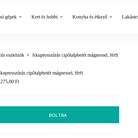
ási gépek
Kert és hobbi
Konyha és étkező
Lakástex
rás eszközök
Akupresszúrás cipőtalpbetét mágnessel, férfi
kupresszúrás cipőtalpbetét mágnessel, férfi
 275,00
Ft
BOLTBA