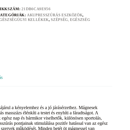
IKKSZÁM:
21DB6CA9E956
ATEGÓRIÁK:
AKUPRESSZÚRÁS ESZKÖZÖK
,
GÉSZSÉGÜGYI KELLÉKEK
,
SZÉPSÉG, EGÉSZSÉG
ás
járul a kényelemhez és a jó járásérzethez. Mágnesek
 masszázs élénkíti a testet és enyhíti a fáradtságot. A
ek egész nap és bármikor viselhetők, különösen sportolás,
zúrás pontjainak stimulálása pozitív hatással van az egész
yes szervek működését. Minden betét öt mágnessel van