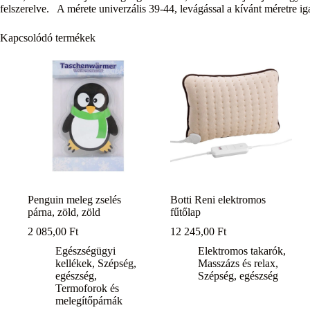
felszerelve. A mérete univerzális 39-44, levágással a kívánt méretre ig
Kapcsolódó termékek
Penguin meleg zselés
Botti Reni elektromos
párna, zöld, zöld
fűtőlap
2 085,00
Ft
12 245,00
Ft
Egészségügyi
Elektromos takarók
,
kellékek
,
Szépség,
Masszázs és relax
,
egészség
,
Szépség, egészség
Termoforok és
melegítőpárnák