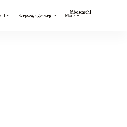
[fibosearch]
til
Szépség, egészség
More