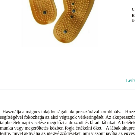
C
K
E
Leír
Használja a mágnes tulajdonságait akupresszúrával kombinálva. Hozzá
segítségével fokozhatja az alsó végtagok vérkeringését. Az akupresszúrás
talpbetétek napi viselése megelőzi a duzzadt és fáradt lábakat. A betét
munka vagy megerőltetés közben fogja értékelni őket. A lábak akupress
testre, mivel aktiválja az idegvégződéseket, ami viszont javítja az eg