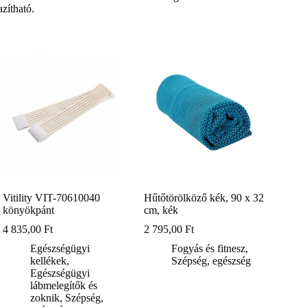
azítható.
Vitility VIT-70610040
Hűtőtörölköző kék, 90 x 32
könyökpánt
cm, kék
4 835,00
Ft
2 795,00
Ft
Egészségügyi
Fogyás és fitnesz
,
kellékek
,
Szépség, egészség
Egészségügyi
lábmelegítők és
zoknik
,
Szépség,