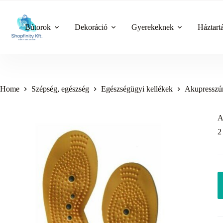
Skip
to
content
Bútorok
Dekoráció
Gyerekeknek
Háztart
Home
Szépség, egészség
Egészségügyi kellékek
Akupresszú
A
2