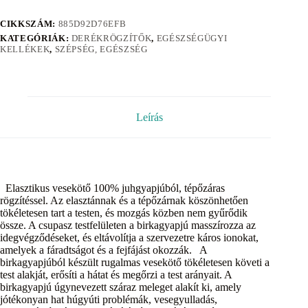
CIKKSZÁM:
885D92D76EFB
KATEGÓRIÁK:
DERÉKRÖGZÍTŐK
,
EGÉSZSÉGÜGYI
KELLÉKEK
,
SZÉPSÉG, EGÉSZSÉG
Leírás
Elasztikus vesekötő 100% juhgyapjúból, tépőzáras
rögzítéssel. Az elasztánnak és a tépőzárnak köszönhetően
tökéletesen tart a testen, és mozgás közben nem gyűrődik
össze. A csupasz testfelületen a birkagyapjú masszírozza az
idegvégződéseket, és eltávolítja a szervezetre káros ionokat,
amelyek a fáradtságot és a fejfájást okozzák. A
birkagyapjúból készült rugalmas vesekötő tökéletesen követi a
test alakját, erősíti a hátat és megőrzi a test arányait. A
birkagyapjú úgynevezett száraz meleget alakít ki, amely
jótékonyan hat húgyúti problémák, vesegyulladás,