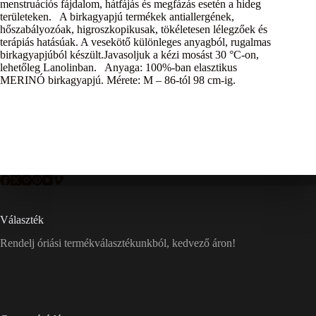
menstruációs fájdalom, hátfájás és megfázás esetén a hideg
területeken. A birkagyapjú termékek antiallergének,
hőszabályozóak, higroszkopikusak, tökéletesen lélegzőek és
terápiás hatásúak. A vesekötő különleges anyagból, rugalmas
birkagyapjúból készült.Javasoljuk a kézi mosást 30 °C-on,
lehetőleg Lanolinban. Anyaga: 100%-ban elasztikus
MERINÓ birkagyapjú. Mérete: M – 86-tól 98 cm-ig.
Választék
Rendelj óriási termékválasztékunkból, kedvező áron!