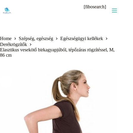
Skip
[fibosearch]
to
content
Home
Szépség, egészség
Egészségügyi kellékek
Derékrögzítők
Elasztikus vesekötő birkagyapjúból, tépőzáras rögzítéssel, M,
86 cm