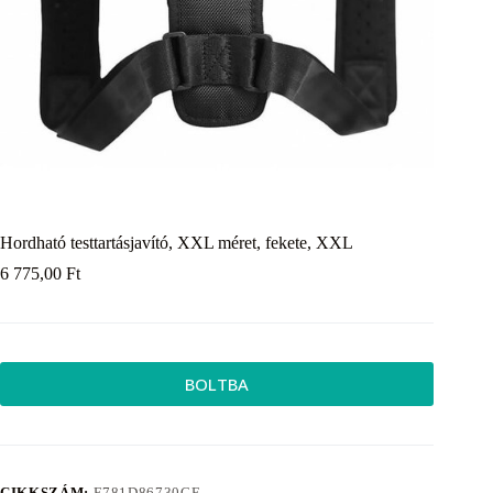
Hordható testtartásjavító, XXL méret, fekete, XXL
6 775,00
Ft
BOLTBA
CIKKSZÁM:
E781D86730CE