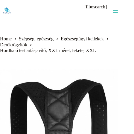
Skip
[fibosearch]
to
content
Home
Szépség, egészség
Egészségügyi kellékek
Derékrögzítők
Hordható testtartásjavító, XXL méret, fekete, XXL