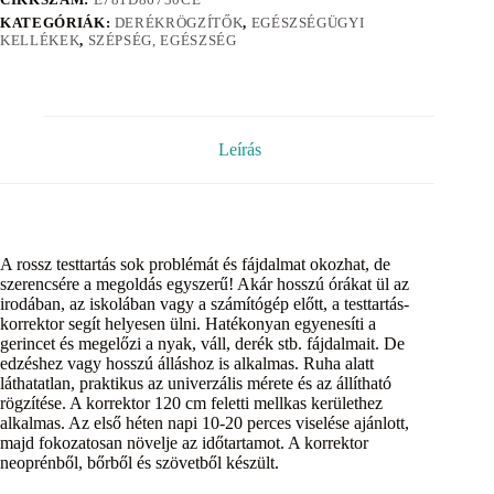
KATEGÓRIÁK:
DERÉKRÖGZÍTŐK
,
EGÉSZSÉGÜGYI
KELLÉKEK
,
SZÉPSÉG, EGÉSZSÉG
Leírás
A rossz testtartás sok problémát és fájdalmat okozhat, de
szerencsére a megoldás egyszerű! Akár hosszú órákat ül az
irodában, az iskolában vagy a számítógép előtt, a testtartás-
korrektor segít helyesen ülni. Hatékonyan egyenesíti a
gerincet és megelőzi a nyak, váll, derék stb. fájdalmait. De
edzéshez vagy hosszú álláshoz is alkalmas. Ruha alatt
láthatatlan, praktikus az univerzális mérete és az állítható
rögzítése. A korrektor 120 cm feletti mellkas kerülethez
alkalmas. Az első héten napi 10-20 perces viselése ajánlott,
majd fokozatosan növelje az időtartamot. A korrektor
neoprénből, bőrből és szövetből készült.