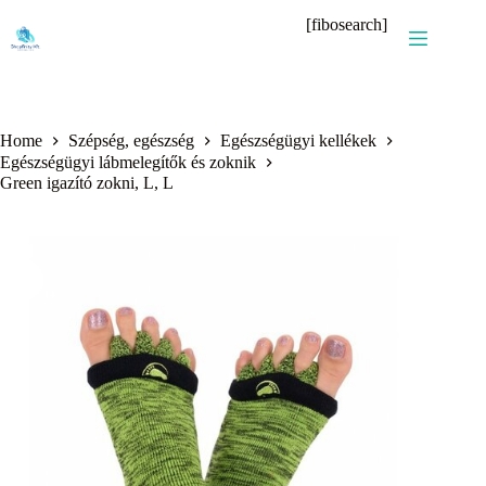
Skip
[fibosearch]
to
content
Home
Szépség, egészség
Egészségügyi kellékek
Egészségügyi lábmelegítők és zoknik
Green igazító zokni, L, L