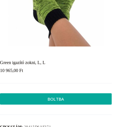
Green igazító zokni, L, L
10 965,00
Ft
BOLTBA
CIKKSZÁM:
28415D6AF371