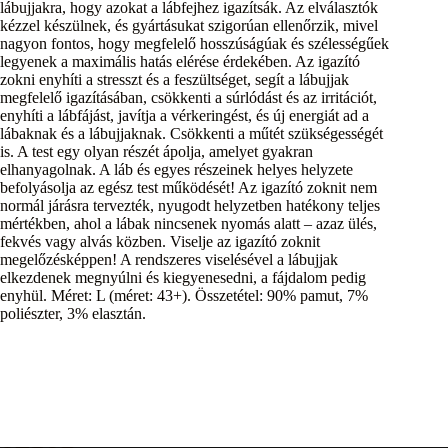
lábujjakra, hogy azokat a lábfejhez igazítsák. Az elválasztók
kézzel készülnek, és gyártásukat szigorúan ellenőrzik, mivel
nagyon fontos, hogy megfelelő hosszúságúak és szélességűek
legyenek a maximális hatás elérése érdekében. Az igazító
zokni enyhíti a stresszt és a feszültséget, segít a lábujjak
megfelelő igazításában, csökkenti a súrlódást és az irritációt,
enyhíti a lábfájást, javítja a vérkeringést, és új energiát ad a
lábaknak és a lábujjaknak. Csökkenti a műtét szükségességét
is. A test egy olyan részét ápolja, amelyet gyakran
elhanyagolnak. A láb és egyes részeinek helyes helyzete
befolyásolja az egész test működését! Az igazító zoknit nem
normál járásra tervezték, nyugodt helyzetben hatékony teljes
mértékben, ahol a lábak nincsenek nyomás alatt – azaz ülés,
fekvés vagy alvás közben. Viselje az igazító zoknit
megelőzésképpen! A rendszeres viselésével a lábujjak
elkezdenek megnyúlni és kiegyenesedni, a fájdalom pedig
enyhül. Méret: L (méret: 43+). Összetétel: 90% pamut, 7%
poliészter, 3% elasztán.