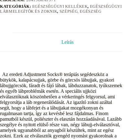
KATEGÓRIÁK:
EGÉSZSÉGÜGYI KELLÉKEK
,
EGÉSZSÉGÜGYI
LÁBMELEGÍTŐK ÉS ZOKNIK
,
SZÉPSÉG, EGÉSZSÉG
Leírás
Az eredeti Adjustment Socks® terápiás segédeszköz a
bütykök, kalapácsujjak, görbe és görcsös lábujjak, gyakori
lábujjgörcsök, fáradt és fájó lábak, lábduzzanatok, tyúkszemek
és egyéb lábproblémák esetén. A speciális ujjközi
elválasztóknak köszönhetően a vérkeringés felgyorsul, ami
felgyorsítja a láb regenerálódását. Az igazító zokni azáltal
segít, hogy a lábfejet és a lábujjakat mozgékonyan és
rugalmasan tartja, így az kevésbé lesz fájdalmas. Finom
pamutból készül, poliészter és elasztán hozzáadásával. Lazább
szegélye és nyitott elülső része van, négy lábujj-elválasztóval,
amelyek ugyanabból az anyagból készültek, mint az egész
zokni. Ezek az elválasztók gyengéd nyomást gyakorolnak a