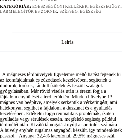
KATEGÓRIÁK:
EGÉSZSÉGÜGYI KELLÉKEK
,
EGÉSZSÉGÜGYI
LÁBMELEGÍTŐK ÉS ZOKNIK
,
SZÉPSÉG, EGÉSZSÉG
Leírás
A mágneses térdhüvelyek figyelemre méltó hatást fejtenek ki
az izomfájdalmak és zúzódások kezelésében, segítenek a
dudorok, törések, rándult ízületek és feszült szalagok
gyógyításában. Már rövid viselés után is érezni fogja a
fájdalom enyhülését a térd területén. Minden hüvelybe 13
mágnes van beépítve, amelyek serkentik a vérkeringést, ami
hatékonyan segíthet a fájdalom, a duzzanat és a gyulladás
kezelésében. Értékelni fogja reumatikus problémák, ízületi
gyulladás vagy sérülések esetén, megfelelő segítség például
térdműtét után. Kiváló támogatást nyújt a sportolók számára.
A hüvely enyhén rugalmas anyagból készült, így mindenkinek
passzol. Anyaga: 32,4% latexfonal, 29,5% mágneses szál,