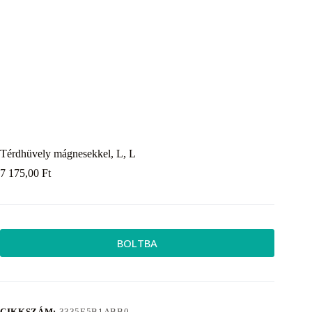
Térdhüvely mágnesekkel, L, L
7 175,00
Ft
BOLTBA
CIKKSZÁM:
3335E5B1ABB0