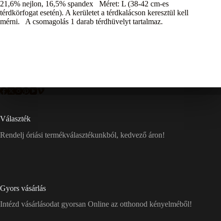
21,6% nejlon, 16,5% spandex Méret: L (38-42 cm-es
térdkörfogat esetén). A kerületet a térdkalácson keresztül kell
mérni. A csomagolás 1 darab térdhüvelyt tartalmaz.
Választék
Rendelj óriási termékválasztékunkból, kedvező áron!
Gyors vásárlás
Intézd vásárlásodat gyorsan Online az otthonod kényelméből!