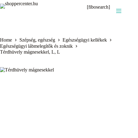
Skip
[fibosearch]
to
content
Home
Szépség, egészség
Egészségügyi kellékek
Egészségügyi lábmelegítők és zoknik
Térdhüvely mágnesekkel, L, L